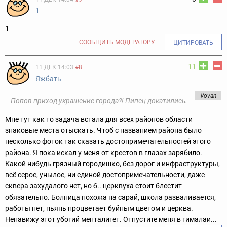
1
1
СООБЩИТЬ МОДЕРАТОРУ
ЦИТИРОВАТЬ
11
11 ДЕК 14:03
#8
Яжбать
Vovan
Попов приход украшение города?! Пипeц докатились.
Мне тут как то задача встала для всех районов области
знаковые места отыскать. Чтоб с названием района было
несколько фоток так сказать достопримечательностей этого
района. Я пока искал у меня от крестов в глазах зарябило.
Какой нибудь грязный городишко, без дорог и инфраструктуры,
всё серое, унылое, ни единой достопримечательности, даже
сквера захудалого нет, но б.. церквуха стоит блестит
обязательно.
Болница похожа на сарай, школа разваливается,
работы нет, пьянь процветает буйным цветом и церква.
Ненавижу этот убогий менталитет. Отпустите меня в гималаи...