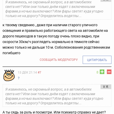
Я извиняюсь, не скромный вопрос, а в автомобилях
света нет? Или они только днём ездят с включенными
фарами,а ночью выключают? Или фары светят куда угодно
только не на дорогу? Определитесь водятлы...
к твоему сведению , даже при наличии старого уличного
освещения и правильно работающего света на автомобиле на
дороге пешеходов в такую погоду очень плохо видно, при
скорости 30км/ч разглядеть нормально в темноте сейчас
можно только не дальше 10 м. Соболезнования родственникам
погибшего
СООБЩИТЬ МОДЕРАТОРУ
ЦИТИРОВАТЬ
8
13 ДЕК 21:14
#7
?
V. R.
Я извиняюсь, не скромный вопрос, а в автомобилях
света нет? Или они только днём ездят с включенными
фарами,а ночью выключают? Или фары светят куда угодно
только не на дорогу? Определитесь водятлы...
А ты сядь за руль и посмотри. Или психиатр справку не дает?