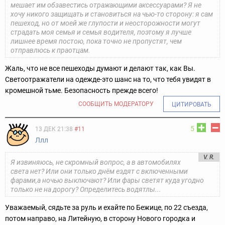
мешает им обзавестись отражающими аксессуарами? Я не
хочу никого защищать и становиться на чью-то сторону: я сам
пешеход, но от моей же глупости и неосторожности могут
страдать моя семья и семья водителя, поэтому я лучше
лишнее время постою, пока точно не пропустят, чем
отправлюсь к праотцам.
Жаль, что не все пешеходы думают и делают так, как Вы.
Светоотражатели на одежде-это шанс на то, что тебя увидят в
кромешной тьме. Безопасность прежде всего!
СООБЩИТЬ МОДЕРАТОРУ
ЦИТИРОВАТЬ
5
13 ДЕК 21:38
#11
Ллл
V. R.
Я извиняюсь, не скромный вопрос, а в автомобилях
света нет? Или они только днём ездят с включенными
фарами,а ночью выключают? Или фары светят куда угодно
только не на дорогу? Определитесь водятлы...
Уважаемый, сядьте за руль и ехайте по Бежице, по 22 съезда,
потом направо, на Литейную, в сторону Нового городка и