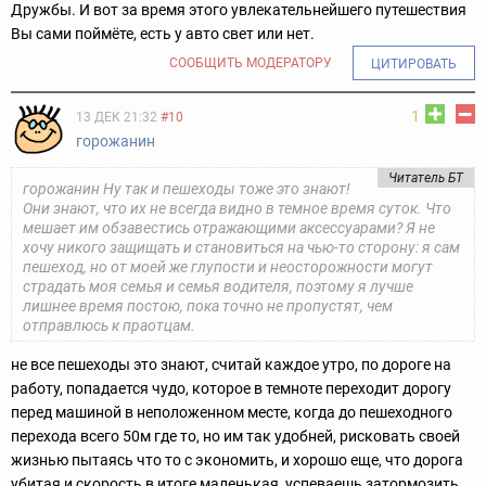
Дружбы. И вот за время этого увлекательнейшего путешествия
Вы сами поймёте, есть у авто свет или нет.
СООБЩИТЬ МОДЕРАТОРУ
ЦИТИРОВАТЬ
1
13 ДЕК 21:32
#10
горожанин
Читатель БТ
горожанин Ну так и пешеходы тоже это знают!
Они знают, что их не всегда видно в темное время суток. Что
мешает им обзавестись отражающими аксессуарами? Я не
хочу никого защищать и становиться на чью-то сторону: я сам
пешеход, но от моей же глупости и неосторожности могут
страдать моя семья и семья водителя, поэтому я лучше
лишнее время постою, пока точно не пропустят, чем
отправлюсь к праотцам.
не все пешеходы это знают, считай каждое утро, по дороге на
работу, попадается чудо, которое в темноте переходит дорогу
перед машиной в неположенном месте, когда до пешеходного
перехода всего 50м где то, но им так удобней, рисковать своей
жизнью пытаясь что то с экономить, и хорошо еще, что дорога
убитая и скорость в итоге маленькая, успеваешь затормозить