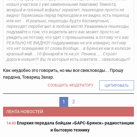
новых участков с уже замененными лампами) Темнота,
мокрый и грязный асфальт зеркалит, пешеходов просто не
видно! Тормозишь перед переходом и не видно, есть пешеход
или нет... И реально, пешеходы будто бессмертные,
переходят-перебегают в любом месте! Уважаемые пешеходы,
подумайте о том, что водитель авто вас может просто не
увидеть не потому, что едет с превышением, а потому что вас
РЕАЛЬНО НЕ ВИДНО!! поддерживаю не зги невидно, потому
что нет освещения от слова Вообще....в Брянске как в колхозе
красный май... 10 фонарей и те на ул. Ленина..... Строят
дороги новые!!!! Вы те которые есть осветите....свекловоды!!!
Как неудобно это говорить, но мы все свекловоды... Прошу
пардона, Товарищ Захар.
СООБЩИТЬ МОДЕРАТОРУ
ЦИТИРОВАТЬ
1
2
ЛЕНТА НОВОСТЕЙ
Епархия передала бойцам «БАРС-Брянск» радиостанции
14:43
и бытовую технику