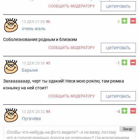
СООБЩИТЬ МОДЕРАТОРУ
ЦИТИРОВАТЬ
6
13 ДЕК 21:00
#6
очень жаль
Соболезнования родным и близким
СООБЩИТЬ МОДЕРАТОРУ
ЦИТИРОВАТЬ
-1
13 ДЕК 20:56
#5
Барыня
Захааааааар, черт ты эдакий! Неси мою роялю, там рюмка
коньяку на ней стоит!
СООБЩИТЬ МОДЕРАТОРУ
ЦИТИРОВАТЬ
-4
13 ДЕК 20:52
#4
Пугачёва
Захар
ЛллВы что-нибудь на фото видите? - я не вижу, потому
что в городе реально дороги не освещены!! (за исключением