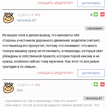
СООБЩИТЬ МОДЕРАТОРУ
ЦИТИРОВАТЬ
0
13 ДЕК 21:47
#13
Читатель БТ
горожанин
Из ваших слов я делаю вывод, что виноваты обе
стороны участников дорожного движения: водители считают,
что пешеход его пропустит, потому что понимает, что много
тонную машину сразу не остановить, и пешеходы, которые свят
убеждены в собственной правоте, которая порой никому и не
нужна, особенно сейчас тому мужчине. Как итог-то все равно
трагедия в 2х семьях...
СООБЩИТЬ МОДЕРАТОРУ
ЦИТИРОВАТЬ
1
13 ДЕК 21:41
#12
Ллл
Читатель БТ
горожанин Ну так и пешеходы тоже это знают!
Они знают, что их не всегда видно в темное время суток. Что