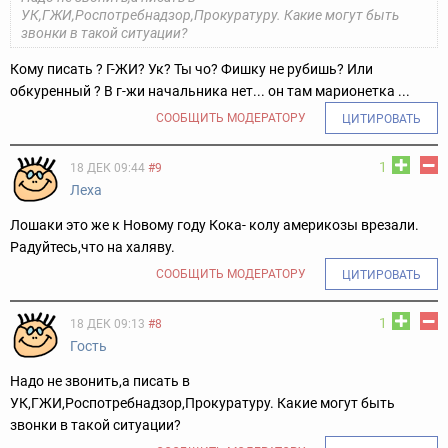
УК,ГЖИ,Роспотребнадзор,Прокуратуру. Какие могут быть
звонки в такой ситуации?
Кому писать ? Г-ЖИ? Ук? Ты чо? Фишку не рубишь? Или
обкуренный ? В г-жи начальника нет... он там марионетка ...
СООБЩИТЬ МОДЕРАТОРУ
ЦИТИРОВАТЬ
1
18 ДЕК 09:44
#9
Леха
Лошаки это же к Новому году Кока- колу америкозы врезали.
Радуйтесь,что на халяву.
СООБЩИТЬ МОДЕРАТОРУ
ЦИТИРОВАТЬ
1
18 ДЕК 09:13
#8
Гость
Надо не звонить,а писать в
УК,ГЖИ,Роспотребнадзор,Прокуратуру. Какие могут быть
звонки в такой ситуации?