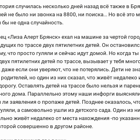
тория случилась несколько дней назад всё также в Бря
ней не было ни звонка на 8800, ни поиска... Но всё это 
и бы не одна случайность.
ц «Лиза Алерт Брянск» ехал на машине за чертой горо
дущих по трассе двух пятилетних детей. Он остановился
му, что просто гуляли и сейчас идут домой. Но когда ты 
двух пятилетних детей по трассе, вызывает у тебя мног
 даже если они уверяют, что не потерялись. Дети не зн
родителей, но один из них сказал, что живёт недалеко
дорогу. Оставлять детей на трассе было нельзя и парен
ного дома. Параллельно этому наши инфорги выясняли
 ли заявления о пропаже детей. Позднее оказалось, чт
гуляли, а самовольно ушли из детского сада. Один из н
льно живёт недалеко от места нахождения -по указан
 второй совершенно в другом районе.