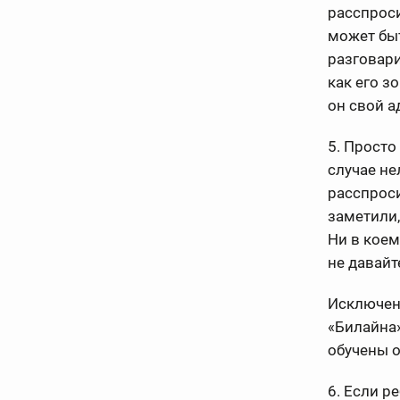
расспроси
может быт
разговари
как его з
он свой а
5. Просто
случае не
расспрос
заметили,
Ни в коем
не давайт
Исключени
«Билайна»
обучены о
6. Если р