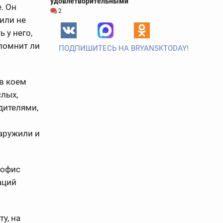
удовлетворительными
. Он
2
чили не
 у него,
 помнит ли
ПОДПИШИТЕСЬ НА BRYANSKTODAY!
 в коем
слых,
дителями,
наружили и
 офис
аций
у, на