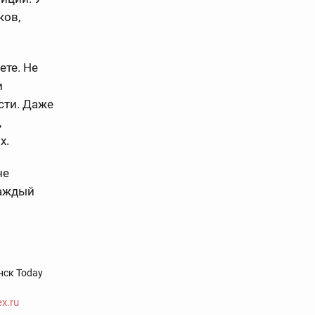
ков,
ете. Не
и
ости. Даже
,
х.
не
каждый
нск Today
x.ru