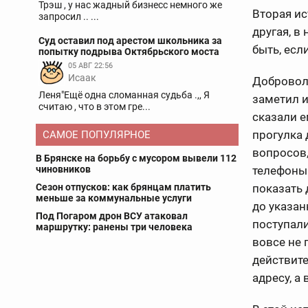
Трэш , у нас жадный бизнесс немного же
Вторая ис
запросил .. ...
другая, в 
Суд оставил под арестом школьника за
быть, есл
попытку подрыва Октябрьского моста
05 АВГ 22:56
Исаак
Доброволе
Леня"Ещё одна сломанная судьба .,, Я
заметил и
считаю , что в этом гре...
сказали е
прогулка 
САМОЕ ПОПУЛЯРНОЕ
вопросов,
В Брянске на борьбу с мусором вывели 112
чиновников
телефоны 
Сезон отпусков: как брянцам платить
показать 
меньше за коммунальные услуги
до указан
Под Погаром дрон ВСУ атаковал
поступали
маршрутку: ранены три человека
вовсе не 
действите
адресу, а