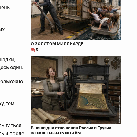
чень
их
О ЗОЛОТОМ МИЛЛИАРДЕ
5
щадки,
десь один.
 Возможно
у, тем
опытаться
В наши дни отношения России и Грузии
ть и после
сложно назвать хотя бы