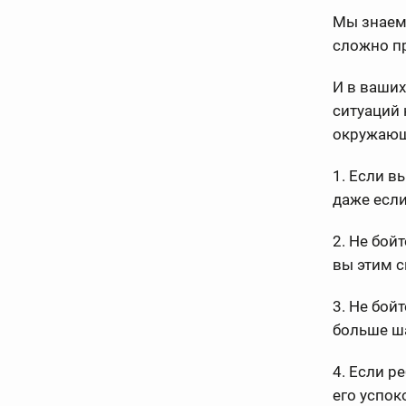
Мы знаем 
сложно п
И в ваших
ситуаций 
окружающи
1. Если в
даже если
2. Не бой
вы этим с
3. Не бой
больше ша
4. Если р
его успок