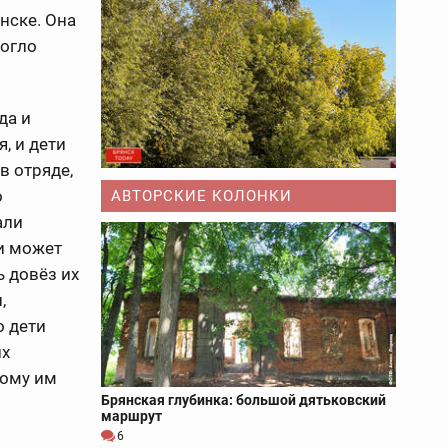
нске. Она
могло
да и
, и дети
в отряде,
о
АВТОРСКИЕ КОЛОНКИ
али
 и может
ь довёз их
,
о дети
их
ному им
Брянская глубинка: большой дятьковский
маршрут
6