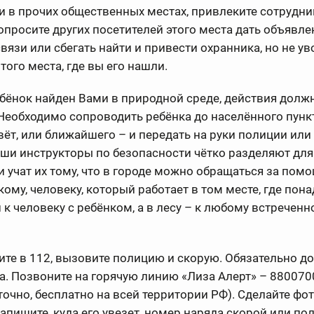
и в прочих общественных местах, привлеките сотрудни
опросите других посетителей этого места дать объявле
вязи или сбегать найти и привести охранника, но не ув
 того места, где вы его нашли.
ебёнок найден Вами в природной среде, действия долж
Необходимо сопроводить ребёнка до населённого пунк
вёт, или ближайшего – и передать на руки полиции или
аши инструкторы по безопасности чётко разделяют для 
и учат их тому, что в городе можно обращаться за пом
ому, человеку, который работает в том месте, где пон
 к человеку с ребёнком, а в лесу – к любому встречен
ите в 112, вызовите полицию и скорую. Обязательно д
а. Позвоните на горячую линию «Лиза Алерт» – 88007
точно, бесплатно на всей территории РФ). Сделайте фо
запишите, куда его увезет, номер наряда скорой или по