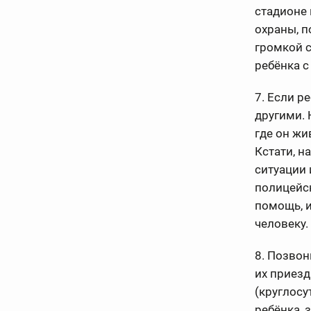
стадионе 
охраны, п
громкой с
ребёнка с
7. Если р
другими. 
где он жи
Кстати, н
ситуации 
полицейск
помощь, и
человеку.
8. Позвон
их приезд
(круглосу
ребёнка, 