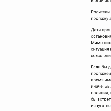
В этой ис
Родители 
пропажу з
Дети прош
остановил
Мимо них
ситуация 
сожалению
Если бы д
пропажей 
время име
иначе. Бы
полиция, 
бы встре
испугатьс