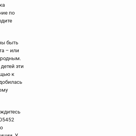
ка
ние по
одите
ны быть
та – или
 родным.
детей эти
ощью к
адобилась
ному
ождитесь
005452
то
лиции. У