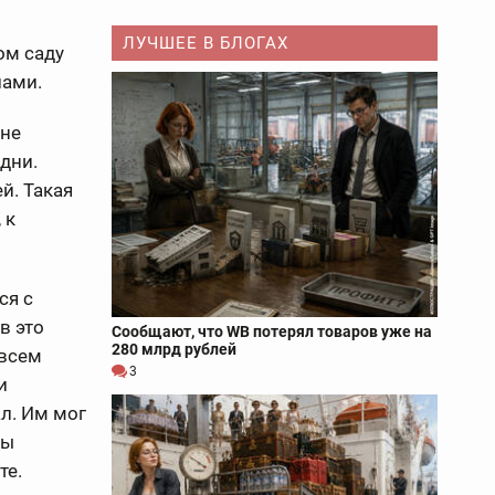
ЛУЧШЕЕ В БЛОГАХ
ом саду
лами.
 не
дни.
й. Такая
 к
ся с
в это
Сообщают, что WB потерял товаров уже на
280 млрд рублей
овсем
3
и
л. Им мог
бы
те.