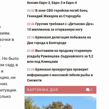
бензин Евро-2, Евро-3 и Евро-4
В зоне СВО геройски погиб боец
23:32
Геннадий Жихарев из Стародуба
Грузчик требовал с «Дятьково-Доз»
22:46
о
10 миллионов за оторванную ногу
виям.
Брянская делегация побывала на
22:16
вочки в
Дне города в Белгороде
»
Выставили на продажу старинную
21:49
усадьбу Румянцева-Задунайского за 5,2
. Но было
млн под Клинцами
м саду, в
Брянская прокуратура проверит
21:25
 и
информацию о массовой гибели рыбы в
ицию, ни
Снежети
них.
ситуации.
КАРТИНКА ДНЯ
0
колько