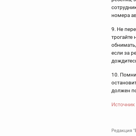
сотрудник
номера ав
9. Не пер
трогайте 
обнимать,
если за р
дождитесь
10. Помни
остановит
должен п
Источник
Редакция "