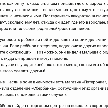
ть, как он тут оказался, с кем пришёл, где его взрослые
ь напуган, он может твёрдо молчать, потому что его у
вать с незнакомыми. Постарайтесь аккуратно выяснить
овут, сколько ему лет, откуда он идёт, где его взрослые,
дрес или телефоны родителей/родственников.
 успокоить ребенка и пойти дальше по своим делам ни
льзя. Если ребёнок потерялся, подключите других взро
ите окружающих — возможно, они видели малыша с ро
 откуда он пришёл и могут помочь.
 случае не уводите ребенка с того места, где вы его об
е этого сделать другим!
е – если в зоне видимости есть магазин «Пятерочка»,
 или отделение «Сбербанка». Сотрудники этих организ
казывать помощь в таких случаях.
ебёнок найден в торговом центре, на вокзале, в аэропорт