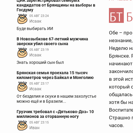
ЦИК зарегистрировал семерых
кандидатов от Брянщины на выборы в
Госдуму
05 АВГ 23:24
Исаак
Буде выбирать ИИ
Обе – про
В Новозыбкове 67-летний мужчина
незнание,
зверски убил своего сына
Неделю на
05 АВГ 23:19
Исаак
Брянске. 
Знать хороший сын был
начинают 
закончил
Брянская семья проехала 15 тысяч
километров через Байкал и Монголию
в этой ис
05 АВГ 23:17
который о
Исаак
общалась 
От безделия и скуки в нашем захолустье
можно ещё и в Бразили...
хотя бы н
Воспитате
Грузчик требовал с «Дятьково-Доз» 10
миллионов за оторванную ногу
Страшно п
05 АВГ 23:15
часов.
Иван