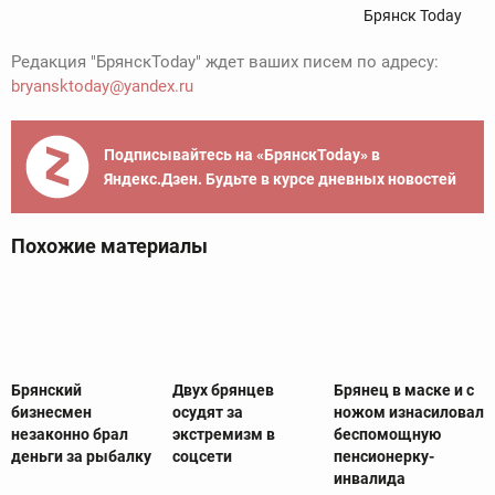
Брянск Today
Редакция "БрянскToday" ждет ваших писем по адресу:
bryansktoday@yandex.ru
Подписывайтесь на «БрянскToday» в
Яндекс.Дзен. Будьте в курсе дневных новостей
Похожие материалы
Брянский
Двух брянцев
Брянец в маске и с
бизнесмен
осудят за
ножом изнасиловал
незаконно брал
экстремизм в
беспомощную
деньги за рыбалку
соцсети
пенсионерку-
инвалида