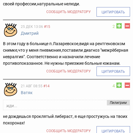
своей профессии,натуральные нелюди.
СООБЩИТЬ МОДЕРАТОРУ
ЦИТИРОВАТЬ
2
25 ДЕК 13:06
#15
Дмитрий
В этом году в больнице п.Лазаревское,видя на рентгеновском
снимке,что у меня пневмония,поставили диагноз "межрёберная
невралгия". Соответственно и назначили лечение
противопоказанное. Не нужны приезжие больные южанам.
СООБЩИТЬ МОДЕРАТОРУ
ЦИТИРОВАТЬ
4
21 АВГ 08:55
#14
Ватяк
Пилигрим
жди...
не дождешься проклятый либераст, я еще простужусь на твоих
похоронах!
СООБЩИТЬ МОДЕРАТОРУ
ЦИТИРОВАТЬ