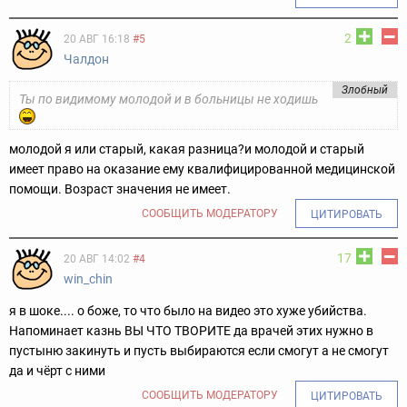
2
20 АВГ 16:18
#5
Чалдон
Злобный
Ты по видимому молодой и в больницы не ходишь
молодой я или старый, какая разница?
и молодой и старый
имеет право на оказание ему квалифицированной медицинской
помощи. Возраст значения не имеет.
СООБЩИТЬ МОДЕРАТОРУ
ЦИТИРОВАТЬ
17
20 АВГ 14:02
#4
win_chin
я в шоке.... о боже, то что было на видео это хуже убийства.
Напоминает казнь ВЫ ЧТО ТВОРИТЕ да врачей этих нужно в
пустыню закинуть и пусть выбираются если смогут а не смогут
да и чёрт с ними
СООБЩИТЬ МОДЕРАТОРУ
ЦИТИРОВАТЬ