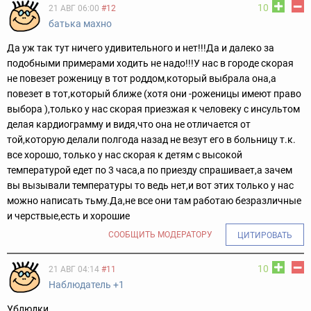
10
21 АВГ 06:00
#12
батька махно
Да уж так тут ничего удивительного и нет!!!Да и далеко за
подобными примерами ходить не надо!!!У нас в городе скорая
не повезет роженицу в тот роддом,который выбрала она,а
повезет в тот,который ближе (хотя они -роженицы имеют право
выбора ),только у нас скорая приезжая к человеку с инсультом
делая кардиограмму и видя,что она не отличается от
той,которую делали полгода назад не везут его в больницу т.к.
все хорошо, только у нас скорая к детям с высокой
температурой едет по 3 часа,а по приезду спрашивает,а зачем
вы вызывали температуры то ведь нет,и вот этих только у нас
можно написать тьму.Да,не все они там работаю безразличные
и черствые,есть и хорошие
СООБЩИТЬ МОДЕРАТОРУ
ЦИТИРОВАТЬ
10
21 АВГ 04:14
#11
Наблюдатель +1
Ублюдки....