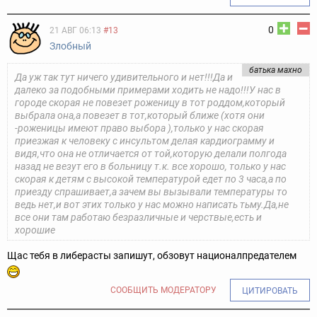
0
21 АВГ 06:13
#13
Злобный
батька махно
Да уж так тут ничего удивительного и нет!!!Да и
далеко за подобными примерами ходить не надо!!!У нас в
городе скорая не повезет роженицу в тот роддом,который
выбрала она,а повезет в тот,который ближе (хотя они
-роженицы имеют право выбора ),только у нас скорая
приезжая к человеку с инсультом делая кардиограмму и
видя,что она не отличается от той,которую делали полгода
назад не везут его в больницу т.к. все хорошо, только у нас
скорая к детям с высокой температурой едет по 3 часа,а по
приезду спрашивает,а зачем вы вызывали температуры то
ведь нет,и вот этих только у нас можно написать тьму.Да,не
все они там работаю безразличные и черствые,есть и
хорошие
Щас тебя в либерасты запишут, обзовут националпредателем
СООБЩИТЬ МОДЕРАТОРУ
ЦИТИРОВАТЬ