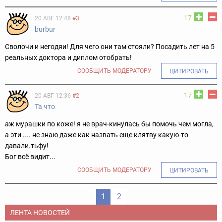
17
20 АВГ 12:48
#3
burbur
Сволочи и негодяи! Для чего они там стояли? Посадить лет на 5
реальных доктора и диплом отобрать!
СООБЩИТЬ МОДЕРАТОРУ
ЦИТИРОВАТЬ
17
20 АВГ 12:36
#2
Та что
аж мурашки по коже! я не врач-кинулась бы помочь чем могла,
а эти .... не знаю даже как назвать еще клятву какую-то
давали.тьфу!
Бог всё видит...
СООБЩИТЬ МОДЕРАТОРУ
ЦИТИРОВАТЬ
1
2
ЛЕНТА НОВОСТЕЙ