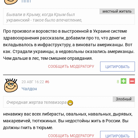
ППП
местный житель
Бывали в Крыму, когда Крым был
украинский - такое было впечатление,
Про произвол и воровство в выстроенной в Украине системе
здравоохранения рассказали, добавили про то, что денег не
вкладывалось в инфраструктуру, а виноваты американцы.
Вот
как. Страдали украинцы, а недовольны оказались американцы.
Чем дальше в лес, тем смешнее оправдания.
СООБЩИТЬ МОДЕРАТОРУ
ЦИТИРОВАТЬ
8
20 АВГ 16:22
#6
Чалдон
Злобный
Очередная жертва телевизора
ненавижу вас всех либерасты, овальных, навальных, дырявых,
макаревичей, тютюкиных. Вы недостойны жить в России. Вы
должны гнить в тюрьме.
СООБЩИТЬ МОДЕРАТОРУ
ЦИТИРОВАТЬ