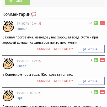
ОТПРАВИТЬ
Комментарии
-4
19 ИЮЛЬ 12:04
#3
Пашка
Важная программа. не везде у нас хорошая вода. Хотя и при
хорошей домашних фильтров никто не отменял.
СООБЩИТЬ МОДЕРАТОРУ
ЦИТИРОВАТЬ
-3
19 ИЮЛЬ 11:26
#2
Клава
в Советском норм вода. Жестковата только.
СООБЩИТЬ МОДЕРАТОРУ
ЦИТИРОВАТЬ
8
19 ИЮЛЬ 09:40
#1
Прт
А вода как лилась с крана вонючая, противная и ржавая так и