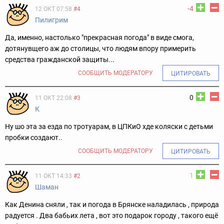
-4
12 ОКТ 07:58
#4
Пилигрим
Да, именно, настолько "прекрасная погода" в виде смога,
дотянувщего аж до столицы, что людям впору примерить
средства гражданской защиты...
СООБЩИТЬ МОДЕРАТОРУ
ЦИТИРОВАТЬ
0
11 ОКТ 22:08
#3
К
Ну шо эта за езда по тротуарам, в ЦПКиО хде коляски с детьми
пробки создают..
СООБЩИТЬ МОДЕРАТОРУ
ЦИТИРОВАТЬ
1
11 ОКТ 14:33
#2
Шаман
Как Денина сняли , так и погода в Брянске наладилась , природа
радуется . Два бабьих лета , вот это подарок городу , такого ещё