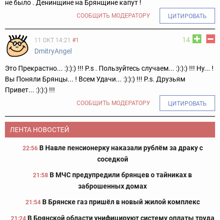
не было . Денинщине на Брянщине капут !
СООБЩИТЬ МОДЕРАТОРУ
ЦИТИРОВАТЬ
14
11 ОКТ 14:21
#1
DmitryAngel
Это Прекрастно... :):):) !!! P.s . Пользуйтесь случаем... :):):) !!! Ну... !
Вы Поняли Брянцы... ! Всем Удачи... :):):) !!! P.s. Друзьям
Привет... :):):) !!!
СООБЩИТЬ МОДЕРАТОРУ
ЦИТИРОВАТЬ
ЛЕНТА НОВОСТЕЙ
В Навле пенсионерку наказали рублём за драку с
22:56
соседкой
В МЧС предупредили брянцев о тайниках в
21:58
заброшенных домах
В Брянске газ пришёл в новый жилой комплекс
21:54
В Брянской области унифицируют систему оплаты труда
21:24