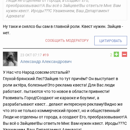
Люди не отделены от города, а создают Его,
преобразовывают!
А Вы всё о Зайцеве!
Вы ответьте Мне: Вам
нужен квест. Ироды???
С Уважением, Ваш Департамент
Адеквата!
Ну таки и снялсо бы сам в главной роли. Квест нужен. Зайцев -
нет.
СООБЩИТЬ МОДЕРАТОРУ
ЦИТИРОВАТЬ
2
23 ОКТ 07:17
#19
Александр Александрович
У Нас что Народ совсем отсталый?
Глухой брянский Лес?
Зайцев то тут причём? Он выступает в
роли актёра, болезные!
Это реклама квеста! Для Вас люди
работают. пытаются что то новое в области привнести!
Развивать Город!
Создают не караоке и боулинг, а
разрабатывают квест.. делают интересную рекламу!
Видно же
что это не только коммерческий проект, но и общественный!
Люди не отделены от города, а создают Его, преобразовывают!
А
Вы всё о Зайцеве!
Вы ответьте Мне: Вам нужен квест. Ироды???
С
Уважением, Ваш Департамент Адеквата!