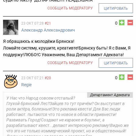
Судя по тексту "ДЕПАРТАМЕНТ НЕАДЕКВАТА"
СООБЩИТЬ МОДЕРАТОРУ
ЦИТИРОВАТЬ
0
23 ОКТ 07:28
#21
Александр Александрович
Я обращаюсь к молодёжи Брянска!
Ломайте систему, крушите, креативте!
Брянску быть! Я с Вами, Я
поддержу!
ЛЮБО!
С Уважением, Ваш Департамент Адеквата!
СООБЩИТЬ МОДЕРАТОРУ
ЦИТИРОВАТЬ
0
23 ОКТ 07:21
#20
Regie
Департамент Адеквата
У Нас что Народ совсем отсталый?
Глухой брянский Лес?
Зайцев то тут причём? Он выступает в
роли актёра, болезные!
Это реклама квеста! Для Вас люди
работают. пытаются что то новое в области привнести!
Развивать Город!
Создают не караоке и боулинг, а
разрабатывают квест.. делают интересную рекламу!
Видно же
что это не только коммерческий проект, но и общественный!