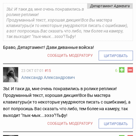
Департамент Адеквата
ЗЫ: И таки да, мне очень понравились в
ролике реплики!
Продуманный текст, хорошая дикция!
Все Вы мастера
клавиатуры(и то некоторые умудряются писать с ошибками),
а вот попросишь Вас сказать что либо, тем более на камеру,
так выходит "пык-мык...ээээ"!
Тьфу!
Браво, Департамент! Дави диванные войска!
СООБЩИТЬ МОДЕРАТОРУ
ЦИТИРОВАТЬ
6
23 ОКТ 07:01
#15
Александр Александрович
ЗЫ: И таки да, мне очень понравились в ролике реплики!
Продуманный текст, хорошая дикция!
Все Вы мастера
клавиатуры(и то некоторые умудряются писать с ошибками), а
вот попросишь Вас сказать что либо, тем более на камеру, так
выходит "пык-мык...ээээ"!
Тьфу!
СООБЩИТЬ МОДЕРАТОРУ
ЦИТИРОВАТЬ