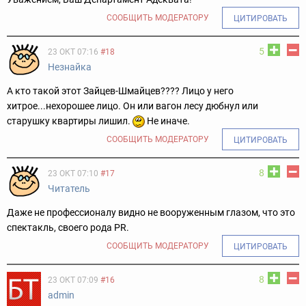
СООБЩИТЬ МОДЕРАТОРУ
ЦИТИРОВАТЬ
5
23 ОКТ 07:16
#18
Незнайка
А кто такой этот Зайцев-Шмайцев???? Лицо у него
хитрое...нехорошее лицо. Он или вагон лесу дюбнул или
старушку квартиры лишил.
Не иначе.
СООБЩИТЬ МОДЕРАТОРУ
ЦИТИРОВАТЬ
8
23 ОКТ 07:10
#17
Читатель
Даже не профессионалу видно не вооруженным глазом, что это
спектакль, своего рода PR.
СООБЩИТЬ МОДЕРАТОРУ
ЦИТИРОВАТЬ
8
23 ОКТ 07:09
#16
admin