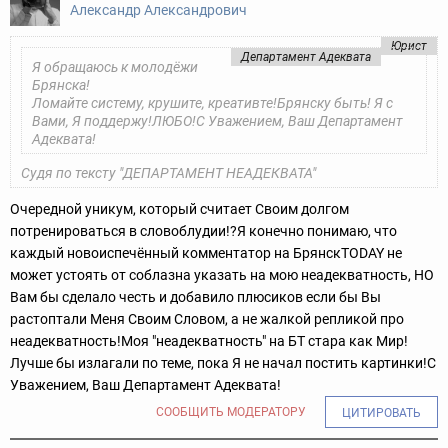
Александр Александрович
Юрист
Департамент Адеквата
Я обращаюсь к молодёжи
Брянска!
Ломайте систему, крушите, креативте!
Брянску быть! Я с
Вами, Я поддержу!
ЛЮБО!
С Уважением, Ваш Департамент
Адеквата!
Судя по тексту "ДЕПАРТАМЕНТ НЕАДЕКВАТА"
Очередной уникум, который считает Своим долгом
потренироваться в словоблудии!?
Я конечно понимаю, что
каждый новоиспечённый комментатор на БрянскTODAY не
может устоять от соблазна указать на мою неадекватность, НО
Вам бы сделало честь и добавило плюсиков если бы Вы
растоптали Меня Своим Словом, а не жалкой репликой про
неадекватность!
Моя "неадекватность" на БТ стара как Мир!
Лучше бы излагали по теме, пока Я не начал постить картинки!
С
Уважением, Ваш Департамент Адеквата!
СООБЩИТЬ МОДЕРАТОРУ
ЦИТИРОВАТЬ