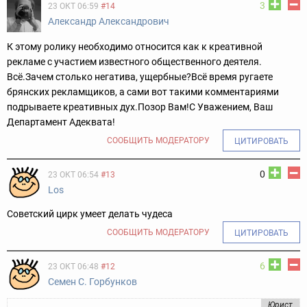
3
23 ОКТ 06:59
#14
Александр Александрович
К этому ролику необходимо относится как к креативной
рекламе с участием известного общественного деятеля.
Всё.
Зачем столько негатива, ущербные?
Всё время ругаете
брянских рекламщиков, а сами вот такими комментариями
подрываете креативных дух.
Позор Вам!
С Уважением, Ваш
Департамент Адеквата!
СООБЩИТЬ МОДЕРАТОРУ
ЦИТИРОВАТЬ
0
23 ОКТ 06:54
#13
Los
Cоветский цирк умеет делать чудеса
СООБЩИТЬ МОДЕРАТОРУ
ЦИТИРОВАТЬ
6
23 ОКТ 06:48
#12
Cемен С. Горбунков
Юрист