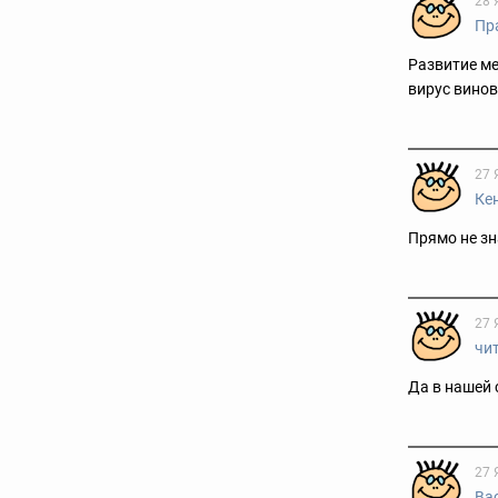
28 
Пр
Развитие м
вирус винов
27 
Ке
Прямо не зн
27 
чи
Да в нашей 
27 
Ва