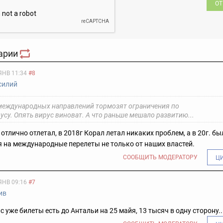
ОТ
арии
ЯНВ 11:34
#8
силий
международных направлений тормозят ограничения по
су. Опять вирус виноват. А что раньше мешало развитию...
 отлично отлетал, в 2018г Корал летал никаких проблем, а в 20г. бы
 на международные перелеты не только от наших властей.
СООБЩИТЬ МОДЕРАТОРУ
Ц
ЯНВ 09:16
#7
ив
с уже билеты есть до Антальи на 25 майя, 13 тысяч в одну сторону.