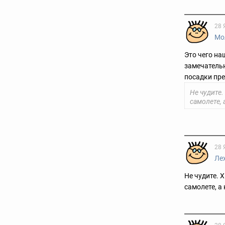
28 
Мо
Это чего на
замечательн
посадки пре
Не чудите.
самолете, 
28 
Ле
Не чудите. 
самолете, а