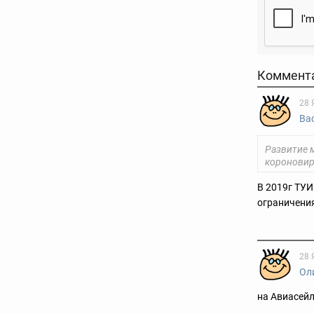
Коммент
28 
Ва
Развитие 
короновиру
В 2019г ТУИ
ограничения
28 
Ол
на Авиасейл