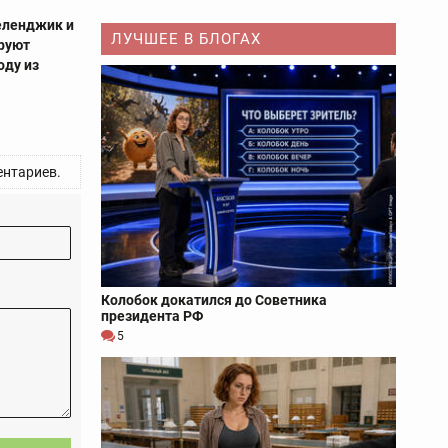
Геленджик и
ЛУЧШЕЕ В БЛОГАХ
руют
оду из
нтариев.
Колобок докатился до Советника
президента РФ
5