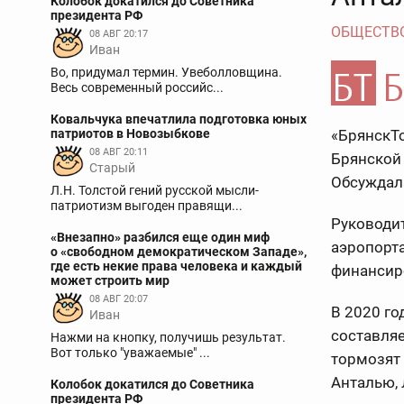
Колобок докатился до Советника
президента РФ
ОБЩЕСТВ
08 АВГ 20:17
Иван
Во, придумал термин. Увеболловщина.
Весь современный российс...
Ковальчука впечатлила подготовка юных
патриотов в Новозыбкове
«БрянскTo
08 АВГ 20:11
Брянской
Старый
Обсуждал
Л.Н. Толстой гений русской мысли-
патриотизм выгоден правящи...
Руководит
«Внезапно» разбился еще один миф
аэропорта
о «свободном демократическом Западе»,
где есть некие права человека и каждый
финансир
может строить мир
08 АВГ 20:07
В 2020 го
Иван
составля
Нажми на кнопку, получишь результат.
Вот только "уважаемые" ...
тормозят 
Анталью, 
Колобок докатился до Советника
президента РФ