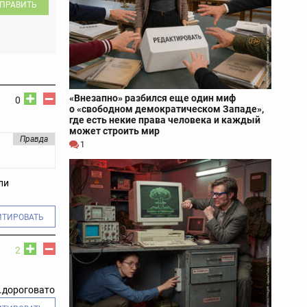
ПРАВИТЬ
«Внезапно» разбился еще один миф
0
о «свободном демократическом Западе»,
где есть некие права человека и каждый
может строить мир
Правда
1
ли
ИТИРОВАТЬ
2
..дороговато