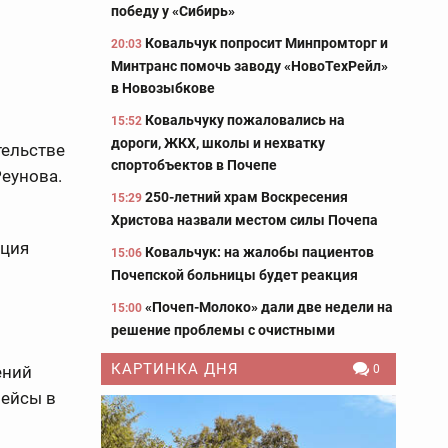
победу у «Сибирь»
Ковальчук попросит Минпромторг и
20:03
Минтранс помочь заводу «НовоТехРейл»
в Новозыбкове
Ковальчуку пожаловались на
15:52
дороги, ЖКХ, школы и нехватку
тельстве
спортобъектов в Почепе
еунова.
250-летний храм Воскресения
15:29
Христова назвали местом силы Почепа
кция
Ковальчук: на жалобы пациентов
15:06
Почепской больницы будет реакция
«Почеп-Молоко» дали две недели на
15:00
решение проблемы с очистными
КАРТИНКА ДНЯ
ений
0
рейсы в