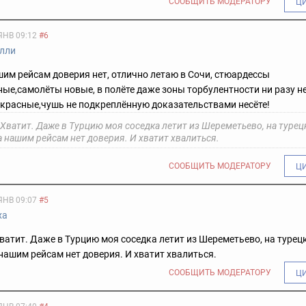
СООБЩИТЬ МОДЕРАТОРУ
Ц
ЯНВ 09:12
#6
лли
шим рейсам доверия нет, отлично летаю в Сочи, стюардессы
ые,самолёты новые, в полёте даже зоны торбулентности ни разу н
красные,чушь не подкреплённую доказательствами несёте!
 Хватит. Даже в Турцию моя соседка летит из Шереметьево, на туре
а нашим рейсам нет доверия. И хватит хвалиться.
СООБЩИТЬ МОДЕРАТОРУ
Ц
ЯНВ 09:07
#5
ха
Хватит. Даже в Турцию моя соседка летит из Шереметьево, на турец
 нашим рейсам нет доверия. И хватит хвалиться.
СООБЩИТЬ МОДЕРАТОРУ
Ц