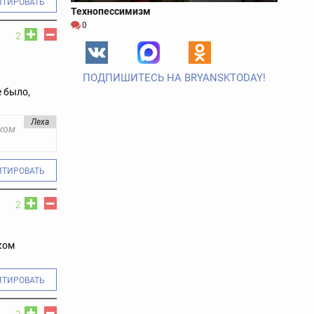
ИТИРОВАТЬ
Технопессимизм
0
2
ПОДПИШИТЕСЬ НА BRYANSKTODAY!
е было,
Леха
цком
ИТИРОВАТЬ
2
ком
ИТИРОВАТЬ
2