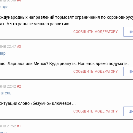
ЯНВ 07:40
#4
авда
еждународных направлений тормозят ограничения по короновирусу
ат. А что раньше мешало развитию...
СООБЩИТЬ МОДЕРАТОРУ
Ц
ЯНВ 22:47
#3
нар
аю. Ларнака или Минск? Куда рвануть. Нон етсь время подумать.
СООБЩИТЬ МОДЕРАТОРУ
Ц
ЯНВ 22:42
#2
татель
ситуации слово «безумно» ключевое ...
СООБЩИТЬ МОДЕРАТОРУ
Ц
ЯНВ 21:52
#1
силь