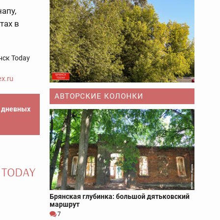
апу,
тах в
нск Today
x.ru
АВТОРСКИЕ КОЛОНКИ
е дневных
Брянская глубинка: большой дятьковский
маршрут
7