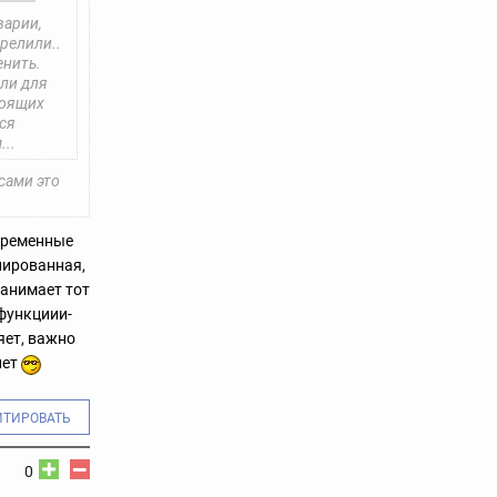
варии,
трелили..
енить.
али для
тоящих
вся
...
сами это
временные
пированная,
занимает тот
 функциии-
яет, важно
нет
ИТИРОВАТЬ
0