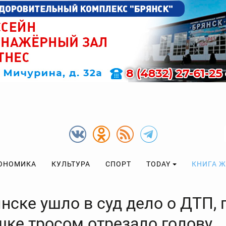
ОНОМИКА
КУЛЬТУРА
СПОРТ
TODAY
КНИГА 
нске ушло в суд дело о ДТП, 
шке тросом отрезало голову