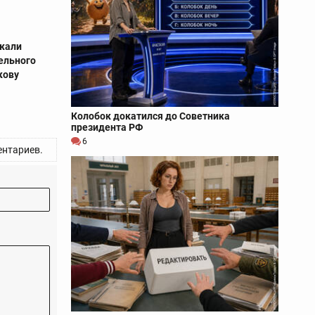
ржали
ельного
кову
Колобок докатился до Советника
президента РФ
6
нтариев.