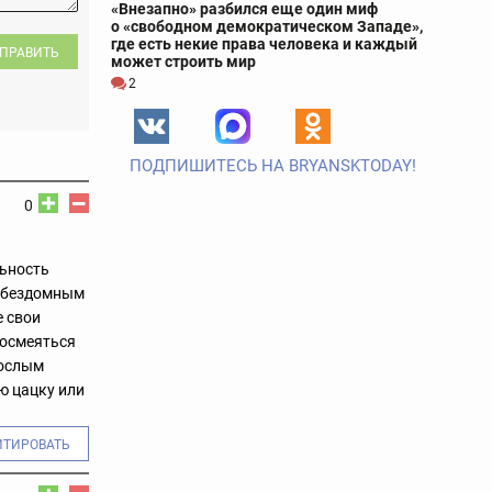
«Внезапно» разбился еще один миф
о «свободном демократическом Западе»,
где есть некие права человека и каждый
ПРАВИТЬ
может строить мир
2
ПОДПИШИТЕСЬ НА BRYANSKTODAY!
0
льность
, бездомным
е свои
посмеяться
рослым
ую цацку или
ИТИРОВАТЬ