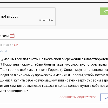
ОТ
арии
ДЕК 20:47
#11
ерта
Думаешь твои патриоты Брянска свои сбережения в благотворите
? Помогали чужим слабым больным детям, сиротам, погорельцам
вои горячо любимые жители Города (с Совестью)) вкладывали вс
средства в экономику вражеской Америки и Европы, чтобы потом 
щимися, купить себе новую машину, или новую квартиру своим вз
м деткам, которым негде тра...ся, в конце концов купить себе нов
ты их защищаешь?
СООБЩИТЬ МОДЕРАТОРУ
Ц