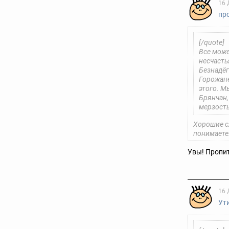
16 
пр
[/quote]
Все може
несчасть
Безнадёга
Горожане
этого. М
Брянчан,
мерзость
Хорошие сл
понимаете
Увы! Пропит
16 
Ут