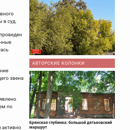
овного
 в суд.
 проведен
енные
лась
АВТОРСКИЕ КОЛОНКИ
ение
щего звена
ъявлено
ем по
Брянская глубинка: большой дятьковский
и активно
маршрут