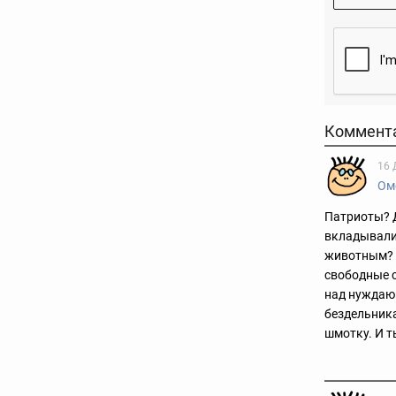
Коммент
16 
Ом
Патриоты? 
вкладывали
животным? Т
свободные 
над нуждаю
бездельника
шмотку. И 