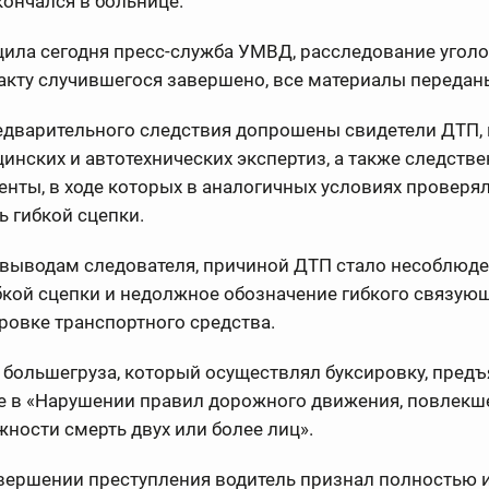
кончался в больнице.
ила сегодня пресс-служба УМВД, расследование угол
акту случившегося завершено, все материалы переданы
редварительного следствия допрошены свидетели ДТП,
инских и автотехнических экспертиз, а также следств
нты, в ходе которых в аналогичных условиях проверя
 гибкой сцепки.
 выводам следователя, причиной ДТП стало несоблюд
кой сцепки и недолжное обозначение гибкого связую
ровке транспортного средства.
большегруза, который осуществлял буксировку, пред
е в «Нарушении правил дорожного движения, повлекш
ности смерть двух или более лиц».
вершении преступления водитель признал полностью 