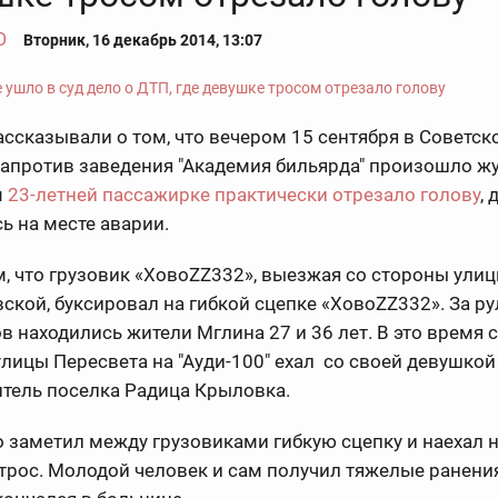
О
Вторник, 16 декабрь 2014, 13:07
ссказывали о том, что вечером 15 сентября в Советск
апротив заведения "Академия бильярда" произошло жу
м
23-летней пассажирке практически отрезало голову
,
ь на месте аварии.
 что грузовик «ХовоZZ332», выезжая со стороны ули
ской, буксировал на гибкой сцепке «ХовоZZ332». За р
в находились жители Мглина 27 и 36 лет. В это время 
лицы Пересвета на "Ауди-100" ехал со своей девушкой
тель поселка Радица Крыловка.
 заметил между грузовиками гибкую сцепку и наехал 
трос. Молодой человек и сам получил тяжелые ранения