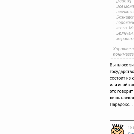
[/quote]
Все може
несчасть
Безнадёга
Горожане
этого. М
Брянчан,
мерзость
Хорошие сл
понимаете
Вы плохо з
государство
состоит из 
или иной ко
это говорит
лишь наскол
Парадокс...
16 