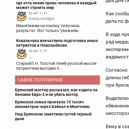
два дня с
где есть некие права человека и каждый
может строить мир
Как сообщ
08 АВГ 21:47
князь-колдун
дела по ф
ИванНажми на кнопку, получишь
результат. Вот только "уважаем...
В ходе п
Ковальчука впечатлила подготовка юных
ряд медиц
патриотов в Новозыбкове
экспериме
08 АВГ 21:37
..,.
видимость
СтарыйЛ.Н. Толстой гений русской мысли-
патриотизм выгоден п...
Согласно
длины гиб
САМОЕ ПОПУЛЯРНОЕ
при букси
Брянский мастер рассказал, как ездить на
бензине Евро-2 и не убить мотор
Водителю 
Брянская семья проехала 15 тысяч
обвинени
километров через Байкал и Монголию
неосторож
Над Брянском заметили густой черный
дым
Вину в со