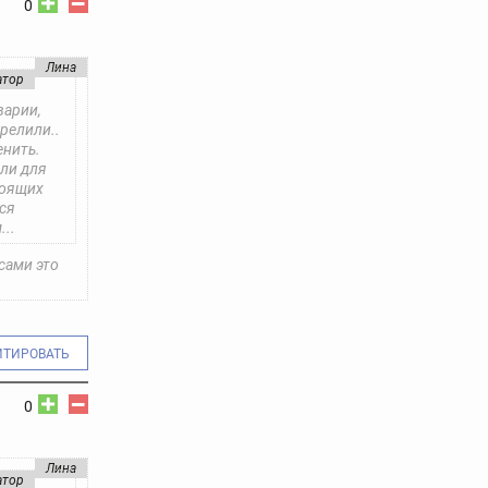
0
Лина
атор
варии,
трелили..
енить.
али для
тоящих
вся
...
сами это
ИТИРОВАТЬ
0
Лина
атор