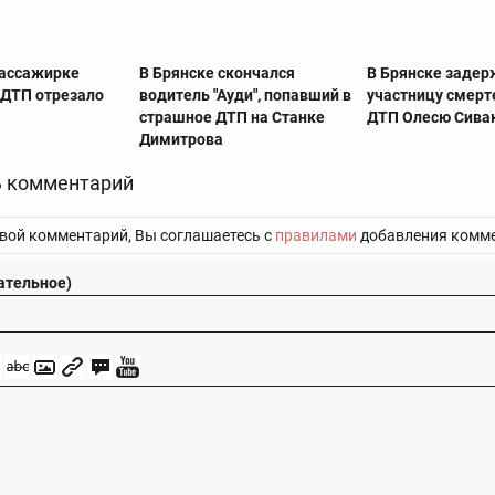
пассажирке
В Брянске скончался
В Брянске заде
 ДТП отрезало
водитель "Ауди", попавший в
участницу смерт
страшное ДТП на Станке
ДТП Олесю Сива
Димитрова
 комментарий
вой комментарий, Вы соглашаетесь с
правилами
добавления комме
ательное)