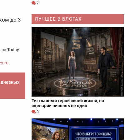
7
ЛУЧШЕЕ В БЛОГАХ
ком до 3
нск Today
x.ru
е дневных
Ты главный герой своей жизни, но
сценарий пишешь не один
0