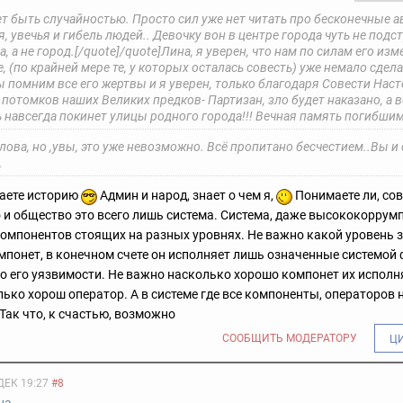
т быть случайностью.
Просто сил уже нет читать про бесконечные а
я, увечья и гибель людей.. Девочку вон в центре города чуть не подс
, а не город.[/quote]
/quote]Лина, я уверен, что нам по силам его изм
, (по крайней мере те, у которых осталась совесть) уже немало сдел
ы помним все его жертвы и я уверен, только благодаря Совести Нас
 потомков наших Великих предков- Партизан, зло будет наказано, а 
 навсегда покинет улицы родного города!!! Вечная память погибшим
ова, но ,увы, это уже невозможно. Всё пропитано бесчестием..
Вы и 
.
наете историю
Админ и народ, знает о чем я,
Понимаете ли, со
 и общество это всего лишь система. Система, даже высококоррум
компонентов стоящих на разных уровнях. Не важно какой уровень 
мпонет, в конечном счете он исполняет лишь означенные системой
 о его уязвимости. Не важно насколько хорошо компонет их исполн
ько хорош оператор. А в системе где все компоненты, операторов 
 Так что, к счастью, возможно
СООБЩИТЬ МОДЕРАТОРУ
Ц
ДЕК 19:27
#8