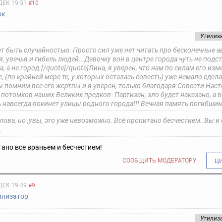
ДЕК 19:51
#10
ок
Утилиз
т быть случайностью.
Просто сил уже нет читать про бесконечные а
я, увечья и гибель людей.. Девочку вон в центре города чуть не подс
, а не город.[/quote]
/quote]Лина, я уверен, что нам по силам его изм
, (по крайней мере те, у которых осталась совесть) уже немало сдел
ы помним все его жертвы и я уверен, только благодаря Совести Нас
 потомков наших Великих предков- Партизан, зло будет наказано, а 
 навсегда покинет улицы родного города!!! Вечная память погибшим
ова, но ,увы, это уже невозможно. Всё пропитано бесчестием..
Вы и 
.
ано все враньем и бесчестием!
СООБЩИТЬ МОДЕРАТОРУ
Ц
ДЕК 19:49
#9
илизатор
Утилиз