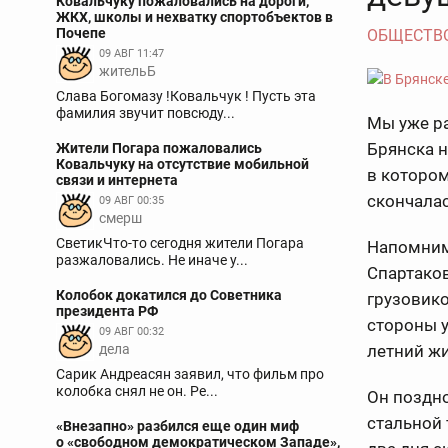
Ковальчуку пожаловались на дороги,
ЖКХ, школы и нехватку спортобъектов в
Почепе
ОБЩЕСТВ
09 АВГ 11:47
жительБ
Слава Богомазу !Ковальчук ! Пусть эта
фамилия звучит повсюду...
Мы уже ра
Брянска н
Жители Погара пожаловались
Ковальчуку на отсутствие мобильной
в которо
связи и интернета
скончалас
09 АВГ 00:35
смерш
СветикЧто-то сегодня жители Погара
Напомним,
разжаловались. Не иначе у...
Спартаков
Колобок докатился до Советника
грузовико
президента РФ
стороны у
09 АВГ 00:32
дела
летний жи
Сарик Андреасян заявил, что фильм про
колобка снял не он. Ре...
Он поздно
стальной 
«Внезапно» разбился еще один миф
о «свободном демократическом Западе»,