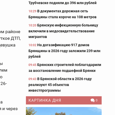
Трубчевске подняли до 396 млн рублей
В документах дорожная сеть
10:29
Брянщины стала короче на 108 метров
Брянскую инфекционную больницу
10:20
включили в медосвидетельствование
ом районе
мигрантов
ткое ДТП,
 девушка
На догазификацию 917 домов
10:02
Брянщины в 2026 году заложили 239 млн
рублей
цы
Брянских строителей поблагодарили
09:45
улем
за восстановление подшефной Брянки
со
В Брянской области в 2026 году
09:43
 26-
реализуют 45 объектов
инвестпрограммы
КАРТИНКА ДНЯ
0
на
 и через