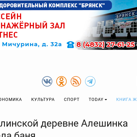
ОНОМИКА
КУЛЬТУРА
СПОРТ
TODAY
КНИГА 
влинской деревне Алешинка
ела баня