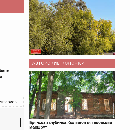
АВТОРСКИЕ КОЛОНКИ
айоне
ая
нтариев.
Брянская глубинка: большой дятьковский
маршрут