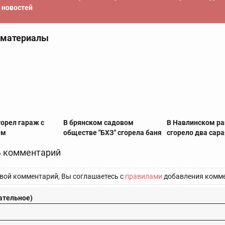
новостей
 материалы
орел гараж с
В брянском садовом
В Навлинском р
ем
обществе "БХЗ" сгорела баня
сгорело два сар
 комментарий
вой комментарий, Вы соглашаетесь с
правилами
добавления комме
ательное)