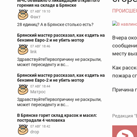
МЧС объявило о ликвидации открытого
горения на складе в Брянске
ПРОИСШЕ
07 АВГ 19:10
Факт
28 единиц? А в Брянске столько есть?
Брянский мастер рассказал, как ездить на
Вчера око
бензине Евро-2 и не убить мотор
сообщение
07 АВГ 18:46
link
месту вы
ЗдравствуйтеПервопричину не раскрыли,
может пересиденту и вс...
Как расск
пожара сг
Брянский мастер рассказал, как ездить на
бензине Евро-2 и не убить мотор
07 АВГ 18:44
Причина 
Матрос
ЗдравствуйтеПервопричину не раскрыли,
может пересиденту и вс...
В Брянске горит склад красок и масел:
Редакция "
пострадали 4 человека
07 АВГ 18:42
drop