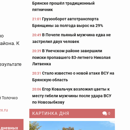
Брянске прошёл традиционный
пятничник
Грузооборот автотранспорта
21:01
Брянщины за полгода вырос на 29%
В Почепе пьяный мужчина едва не
ло
20:49
застрелил двух человек
айона. К
В Унечском районе завершили
20:39
поиски пропавшего 83-летнего Николая
езультате
Литвенка
Стало известно о новой атаке ВСУ на
20:31
Брянскую область
Егор Ковальчук возложил цветы к
20:06
месту гибели мужчины после удара ВСУ
 Толочко
по Новозыбкову
x.ru
КАРТИНКА ДНЯ
0
е дневных