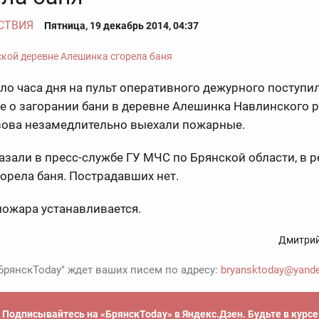
СТВИЯ
Пятница, 19 декабрь 2014, 04:37
ло часа дня на пульт оперативного дежурного поступи
 о загорании бани в деревне Алешинка Навлинского р
зова незамедлительно выехали пожарные.
азали в пресс-службе ГУ МЧС по Брянской области, в р
орела баня. Пострадавших нет.
пожара устанавливается.
Дмитрий
БрянскToday" ждет ваших писем по адресу:
bryansktoday@yande
Подписывайтесь на «БрянскToday» в Яндекс.Дзен. Будьте в курс