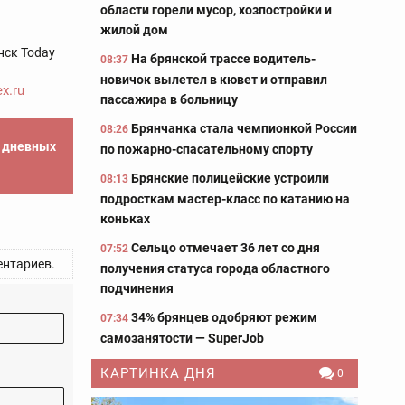
области горели мусор, хозпостройки и
жилой дом
нск Today
На брянской трассе водитель-
08:37
новичок вылетел в кювет и отправил
x.ru
пассажира в больницу
Брянчанка стала чемпионкой России
08:26
е дневных
по пожарно-спасательному спорту
Брянские полицейские устроили
08:13
подросткам мастер-класс по катанию на
коньках
Сельцо отмечает 36 лет со дня
07:52
нтариев.
получения статуса города областного
подчинения
34% брянцев одобряют режим
07:34
самозанятости — SuperJob
КАРТИНКА ДНЯ
0