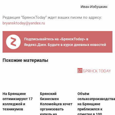
Иван Избушкин
Редакция "БрянскToday" ждет ваших писем по адресу:
bryansktoday@yandex.ru
Подписывайтесь на «БрянскToday» в
Яндекс.Дзен. Будьте в курсе дневных новостей
Похожие материалы
На Брянщине
Брянский
Объём
оптимизируют 17
бизнесмен
сельхозпроизводств
колледжей и
Коломейцев хочет
на Брянщине
техникумов
организовать
приблизился к
купель на
отметке в 100