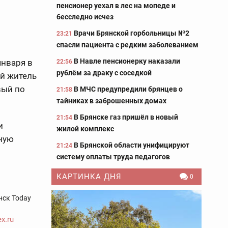
пенсионер уехал в лес на мопеде и
бесследно исчез
Врачи Брянской горбольницы №2
23:21
спасли пациента с редким заболеванием
В Навле пенсионерку наказали
января в
22:56
рублём за драку с соседкой
й житель
вый по
В МЧС предупредили брянцев о
21:58
тайниках в заброшенных домах
В Брянске газ пришёл в новый
21:54
и
жилой комплекс
нную
В Брянской области унифицируют
21:24
систему оплаты труда педагогов
КАРТИНКА ДНЯ
0
нск Today
x.ru