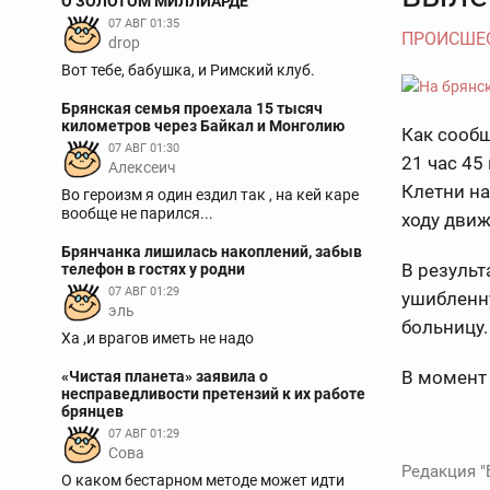
О ЗОЛОТОМ МИЛЛИАРДЕ
07 АВГ 01:35
ПРОИСШЕ
drop
Вот тебе, бабушка, и Римский клуб.
Брянская семья проехала 15 тысяч
километров через Байкал и Монголию
Как сообщ
07 АВГ 01:30
21 час 45
Алексеич
Клетни на
Во героизм я один ездил так , на кей каре
вообще не парился...
ходу движ
Брянчанка лишилась накоплений, забыв
В результ
телефон в гостях у родни
07 АВГ 01:29
ушибленну
эль
больницу.
Ха ,и врагов иметь не надо
В момент 
«Чистая планета» заявила о
несправедливости претензий к их работе
брянцев
07 АВГ 01:29
Сова
Редакция "
О каком бестарном методе может идти