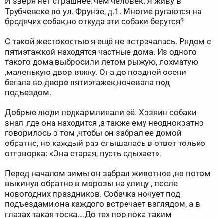
И зверя нет страшнее, чем человек. Я живу в
Трубчевске по ул. Фрунзе, д.1. Многие ругаются на
бродячих собак,но откуда эти собаки берутся?
С такой жестокостью я ещё не встречалась. Рядом с
пятиэтажкой находятся частные дома. Из одного
такого дома выбросили летом рыжую, лохматую
,маленькую дворняжку. Она до поздней осени
бегала во дворе пятиэтажек,ночевала под
подъездом.
Добрые люди подкармливали её. Хозяин собаки
знал ,где она находится ,а также ему неоднократно
говорилось о том ,чтобы он забрал ее домой
обратно, но каждый раз слышалась в ответ только
отговорка: «Она старая, пусть сдыхает».
Перед началом зимы он забрал животное ,но потом
выкинул обратно в морозы на улицу , после
новогодних праздников. Собачка ночует под
подъездами,она каждого встречает взглядом, а в
глазах такая тоска….До тех пор,пока таким