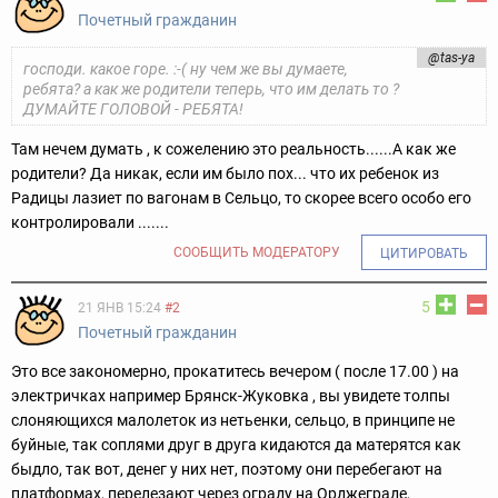
Почетный гражданин
@tas-ya
господи. какое горе. :-( ну чем же вы думаете,
ребята? а как же родители теперь, что им делать то ?
ДУМАЙТЕ ГОЛОВОЙ - РЕБЯТА!
Там нечем думать , к сожелению это реальность......А как же
родители? Да никак, если им было пох... что их ребенок из
Радицы лазиет по вагонам в Сельцо, то скорее всего особо его
контролировали .......
СООБЩИТЬ МОДЕРАТОРУ
ЦИТИРОВАТЬ
5
21 ЯНВ 15:24
#2
Почетный гражданин
Это все закономерно, прокатитесь вечером ( после 17.00 ) на
электричках например Брянск-Жуковка , вы увидете толпы
слоняющихся малолеток из нетьенки, сельцо, в принципе не
буйные, так соплями друг в друга кидаются да матерятся как
быдло, так вот, денег у них нет, поэтому они перебегают на
платформах, перелезают через ограду на Орджеграде,