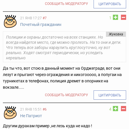
СООБЩИТЬ МОДЕРАТОРУ
ЦИТИРОВАТЬ
1
21 ЯНВ 17:27
#7
Почетный гражданин
Жуковка
Полиции и охраны достаточно на всех станциях. Но
всегда найдется место, где можно пролезть. На то они и дети.
Что теперь все заборы караулить круглосуточно, ну вот
реально. Ходят смотрят периодически, но уследить
нереально
Да ты что, вот стою в данный момент на Орджеграде, вот они
лезут и прыгают через ограждения и никогооооо, а попугаи на
турникетах в телефонах, полиция дремет в опорнике на
вокзале.....
СООБЩИТЬ МОДЕРАТОРУ
ЦИТИРОВАТЬ
4
21 ЯНВ 15:51
#6
Не Патриот
Другим дуракам пример ,не лезь куда не надо !