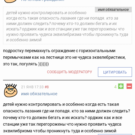
имя обязательное
детей нужно контролировать и особенно
когда есть такая опасность лазания где ни попадя. кто за
ними должен следить? почему кто-то должен бегать и их
искать? орджик как и все станции уже так перегорожены что
нужно проявить чудеса эквилибризма чтобы проникнуть туда
и особенно зимой
подростку перемахнуть ограждение с горизонтальными
перемычками как на лестнице это не чудеса эквелебристики,
это так, погулять )))))))
СООБЩИТЬ МОДЕРАТОРУ
ЦИТИРОВАТЬ
4
21 ЯНВ 17:33
#8
имя обязательное
детей нужно контролировать и особенно когда есть такая
опасность лазания где ни попадя. кто за ними должен следить?
почему кто-то должен бегать и их искать? орджик как и все
станции уже так перегорожены что нужно проявить чудеса
эквилибризма чтобы проникнуть туда и особенно зимой