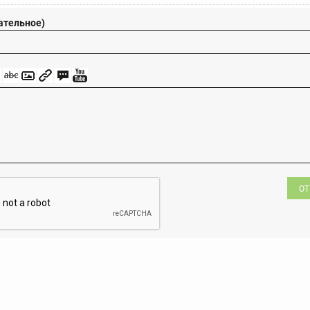
ательное)
ОТ