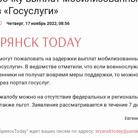
 «Госуслуги»
О
Четверг, 17 ноябрь 2022, 08:56
могут пожаловать на задержки выплат мобилизованн
осуслуги». В ведомстве отметили, что если военнослу
енники не получат вовремя меры поддержки, то можно
рез портал госуслуг.
жалобу можно на отсутствие федеральных и регионал
 также льгот. Заявление рассматривается в течение 7 д
Евген
БрянскToday" ждет ваших писем по адресу:
bryansktoday@yande