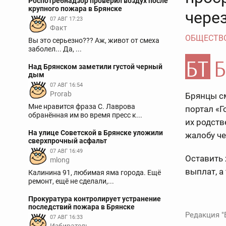
Роспотребнадзор проверил воздух после
крупного пожара в Брянске
через
07 АВГ 17:23
Факт
ОБЩЕСТВ
Вы это серьезно??? Аж, живот от смеха
заболел... Да, ...
Над Брянском заметили густой черный
дым
07 АВГ 16:54
Prorab
Брянцы с
Мне нравится фраза С. Лаврова
портал «Г
обранённая им во время пресс к...
их родств
На улице Советской в Брянске уложили
жалобу че
сверхпрочный асфальт
07 АВГ 16:49
Оставить 
mlong
выплат, а
Калинина 91, любимая яма города. Ещё
ремонт, ещё не сделали,...
Прокуратура контролирует устранение
последствий пожара в Брянске
Редакция "
07 АВГ 16:33