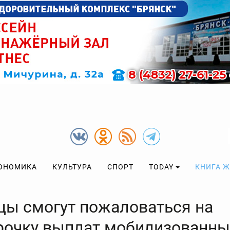
ОНОМИКА
КУЛЬТУРА
СПОРТ
TODAY
КНИГА 
цы смогут пожаловаться на
рочку выплат мобилизованн