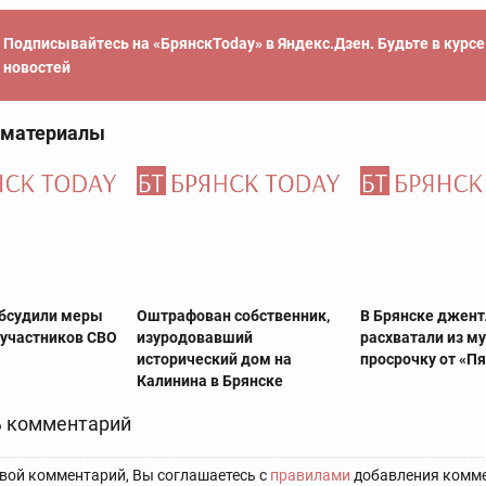
Подписывайтесь на «БрянскToday» в Яндекс.Дзен. Будьте в курс
новостей
 материалы
обсудили меры
Оштрафован собственник,
В Брянске джен
участников СВО
изуродовавший
расхватали из м
исторический дом на
просрочку от «П
Калинина в Брянске
 комментарий
вой комментарий, Вы соглашаетесь с
правилами
добавления комме