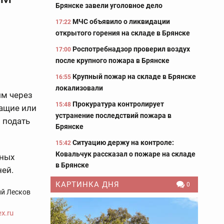
Брянске завели уголовное дело
МЧС объявило о ликвидации
17:22
открытого горения на складе в Брянске
Роспотребнадзор проверил воздух
17:00
после крупного пожара в Брянске
Крупный пожар на складе в Брянске
16:55
локализовали
ым через
Прокуратура контролирует
15:48
жащие или
устранение последствий пожара в
 подать
Брянске
Ситуацию держу на контроле:
15:42
Ковальчук рассказал о пожаре на складе
ьных
в Брянске
ней.
КАРТИНКА ДНЯ
0
ий Лесков
x.ru