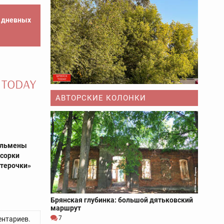
е дневных
АВТОРСКИЕ КОЛОНКИ
тльмены
усорки
ятерочки»
Брянская глубинка: большой дятьковский
маршрут
7
нтариев.