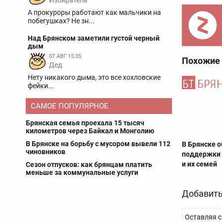
Избиратель
А прокуроры работают как мальчики на
побегушках? Не зн...
Над Брянском заметили густой черный
дым
07 АВГ 15:35
Похожие
Дед
Нету никакого дыма, это все хохловские
фейки...
САМОЕ ПОПУЛЯРНОЕ
Брянская семья проехала 15 тысяч
километров через Байкал и Монголию
В Брянске на борьбу с мусором вывели 112
В Брянске 
чиновников
поддержки 
и их семей
Сезон отпусков: как брянцам платить
меньше за коммунальные услуги
Добавить
Оставляя с