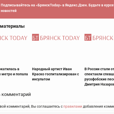
Подписывайтесь на «БрянскToday» в Яндекс.Дзен. Будьте в курс
новостей
 материалы
окатилась в
Народный артист Иван
В России стали 
 метро и попала
Краско госпитализирован с
спектакли спевш
инсультом
русофобские пес
Дмитрия Назаро
 комментарий
вой комментарий, Вы соглашаетесь с
правилами
добавления комме