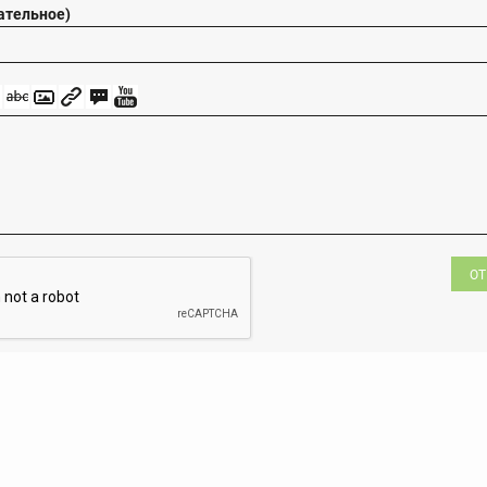
ательное)
ОТ