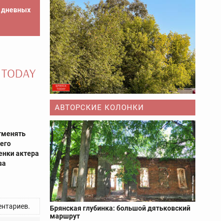
е дневных
АВТОРСКИЕ КОЛОНКИ
отменять
его
енки актера
ва
нтариев.
Брянская глубинка: большой дятьковский
маршрут