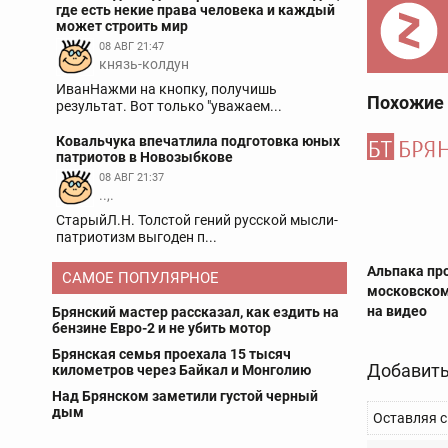
где есть некие права человека и каждый
может строить мир
08 АВГ 21:47
князь-колдун
ИванНажми на кнопку, получишь
Похожие
результат. Вот только "уважаем...
Ковальчука впечатлила подготовка юных
патриотов в Новозыбкове
08 АВГ 21:37
..,.
СтарыйЛ.Н. Толстой гений русской мысли-
патриотизм выгоден п...
Альпака пр
САМОЕ ПОПУЛЯРНОЕ
московском
на видео
Брянский мастер рассказал, как ездить на
бензине Евро-2 и не убить мотор
Брянская семья проехала 15 тысяч
Добавить
километров через Байкал и Монголию
Над Брянском заметили густой черный
дым
Оставляя с