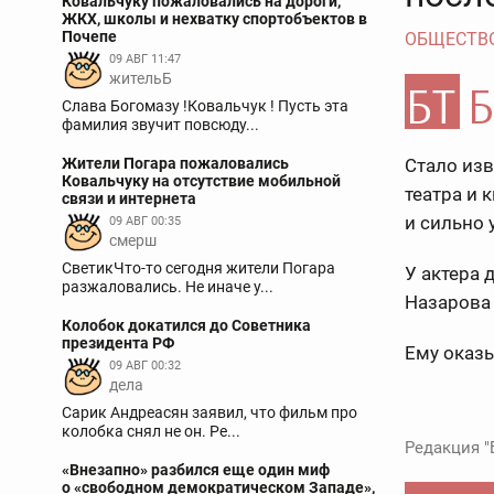
Ковальчуку пожаловались на дороги,
ЖКХ, школы и нехватку спортобъектов в
Почепе
ОБЩЕСТВ
09 АВГ 11:47
жительБ
Слава Богомазу !Ковальчук ! Пусть эта
фамилия звучит повсюду...
Жители Погара пожаловались
Стало изв
Ковальчуку на отсутствие мобильной
театра и 
связи и интернета
и сильно 
09 АВГ 00:35
смерш
СветикЧто-то сегодня жители Погара
У актера 
разжаловались. Не иначе у...
Назарова 
Колобок докатился до Советника
президента РФ
Ему оказы
09 АВГ 00:32
дела
Сарик Андреасян заявил, что фильм про
колобка снял не он. Ре...
Редакция "
«Внезапно» разбился еще один миф
о «свободном демократическом Западе»,