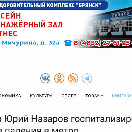
ОНОМИКА
КУЛЬТУРА
СПОРТ
TODAY
КНИГА 
р Юрий Назаров госпитализир
е падения в метро