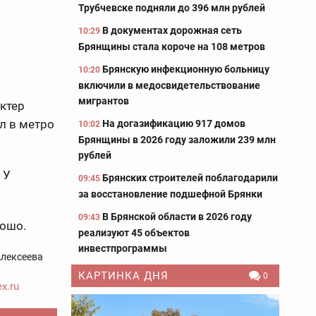
Трубчевске подняли до 396 млн рублей
В документах дорожная сеть
10:29
Брянщины стала короче на 108 метров
Брянскую инфекционную больницу
10:20
включили в медосвидетельствование
мигрантов
актер
л в метро
На догазификацию 917 домов
10:02
Брянщины в 2026 году заложили 239 млн
рублей
 У
Брянских строителей поблагодарили
09:45
за восстановление подшефной Брянки
В Брянской области в 2026 году
09:43
рошо.
реализуют 45 объектов
инвестпрограммы
лексеева
КАРТИНКА ДНЯ
0
x.ru