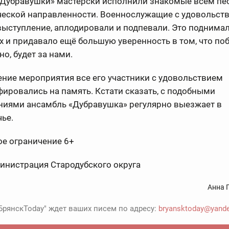
«Дубравушки» мастерски исполнили знакомые всем пе
ческой направленности. Военнослужащие с удовольст
ыступление, аплодировали и подпевали. Это поднимал
х и придавало ещё большую уверенность в том, что поб
но, будет за нами.
ние мероприятия все его участники с удовольствием
ировались на память. Кстати сказать, с подобными
ниями ансамбль «Дубравушка» регулярно выезжает в
ье.
ое ограничение 6+
инистрация Стародубского округа
Анна 
БрянскToday" ждет ваших писем по адресу:
bryansktoday@yande