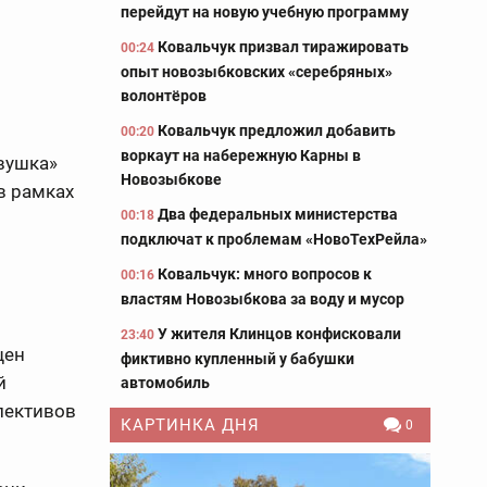
перейдут на новую учебную программу
Ковальчук призвал тиражировать
00:24
опыт новозыбковских «серебряных»
волонтёров
Ковальчук предложил добавить
00:20
воркаут на набережную Карны в
вушка»
Новозыбкове
в рамках
Два федеральных министерства
00:18
подключат к проблемам «НовоТехРейла»
Ковальчук: много вопросов к
00:16
властям Новозыбкова за воду и мусор
У жителя Клинцов конфисковали
23:40
щен
фиктивно купленный у бабушки
й
автомобиль
ллективов
КАРТИНКА ДНЯ
0