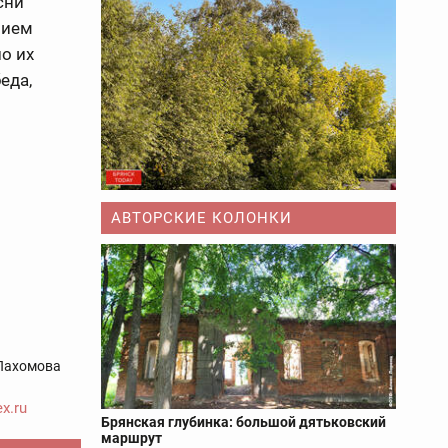
сни
вием
о их
еда,
АВТОРСКИЕ КОЛОНКИ
Пахомова
x.ru
Брянская глубинка: большой дятьковский
маршрут