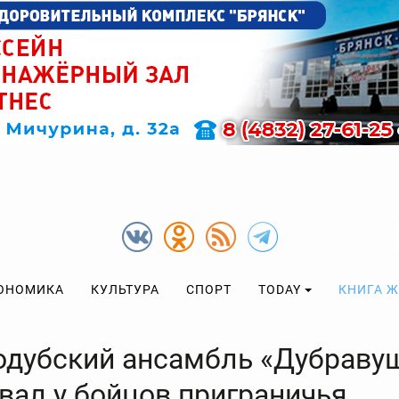
ОНОМИКА
КУЛЬТУРА
СПОРТ
TODAY
КНИГА 
одубский ансамбль «Дубраву
вал у бойцов приграничья