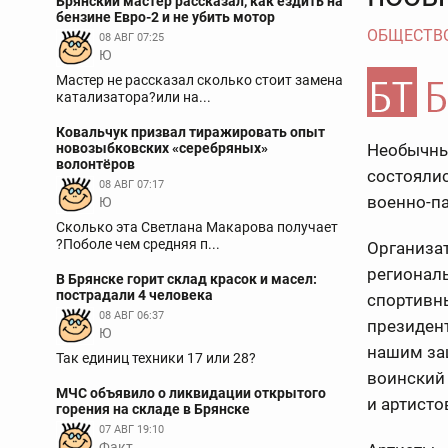
Брянский мастер рассказал, как ездить на
бензине Евро-2 и не убить мотор
ОБЩЕСТВ
08 АВГ 07:25
Ю
Мастер не рассказал сколько стоит замена
катализатора?или на...
Ковальчук призвал тиражировать опыт
новозыбковских «серебряных»
Необычны
волонтёров
состояли
08 АВГ 07:17
военно-па
Ю
Сколько эта Светлана Макарова получает
?Поболе чем средняя п...
Организа
регионал
В Брянске горит склад красок и масел:
пострадали 4 человека
спортивн
08 АВГ 06:37
президен
Ю
нашим за
Так единиц техники 17 или 28?
воинский 
МЧС объявило о ликвидации открытого
и артист
горения на складе в Брянске
07 АВГ 19:10
Факт