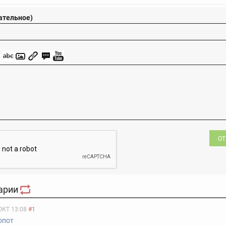
ательное)
ОТ
арии
ОКТ 13:08
#1
опот