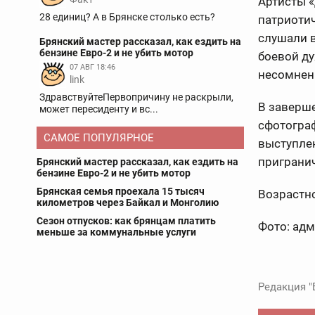
Артисты 
28 единиц? А в Брянске столько есть?
патриоти
слушали в
Брянский мастер рассказал, как ездить на
бензине Евро-2 и не убить мотор
боевой ду
07 АВГ 18:46
несомнен
link
ЗдравствуйтеПервопричину не раскрыли,
В заверше
может пересиденту и вс...
сфотограф
САМОЕ ПОПУЛЯРНОЕ
выступле
пригранич
Брянский мастер рассказал, как ездить на
бензине Евро-2 и не убить мотор
Брянская семья проехала 15 тысяч
Возрастн
километров через Байкал и Монголию
Сезон отпусков: как брянцам платить
Фото: адм
меньше за коммунальные услуги
Редакция "