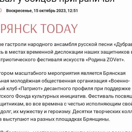
О
Воскресенье, 15 октябрь 2023, 12:51
е гастроли народного ансамбля русской песни «Дубра
сь в местах временной дислокации наших защитников 
триотического фестиваля искусств «Родина ZOVет».
тором масштабного мероприятия является Брянская
ьная молодёжная общественная организация «Военно-
ый клуб «Патриот» десантного профиля при поддержке
тского Фонда культурных инициатив. Фестиваль посвя
щитникам, во все времена с честью исполняющим сво
долг, их мужеству и героизму. Десятки творческих ко
ов выступают на разных площадках Брянщины.