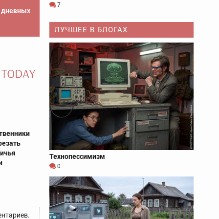
7
е дневных
ЛУЧШЕЕ В БЛОГАХ
твенники
резать
ничья
Технопессимизм
и
0
нтариев.