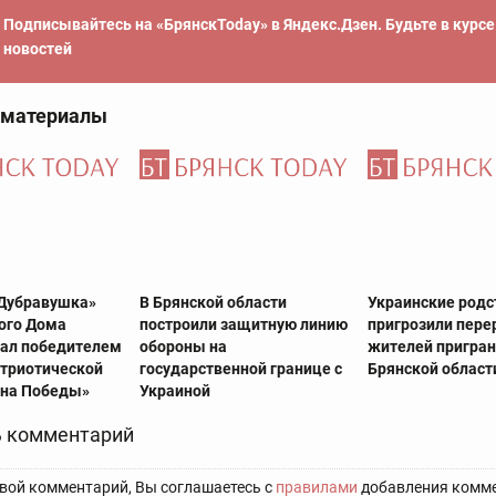
Подписывайтесь на «БрянскToday» в Яндекс.Дзен. Будьте в курс
новостей
 материалы
Дубравушка»
В Брянской области
Украинские родс
ого Дома
построили защитную линию
пригрозили пере
тал победителем
обороны на
жителей пригра
атриотической
государственной границе с
Брянской област
ина Победы»
Украиной
 комментарий
вой комментарий, Вы соглашаетесь с
правилами
добавления комме