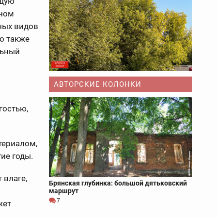
ющую
ьном
ных видов
го также
льный
АВТОРСКИЕ КОЛОНКИ
гостью,
териалом,
ие годы.
 влаге,
Брянская глубинка: большой дятьковский
маршрут
7
жет