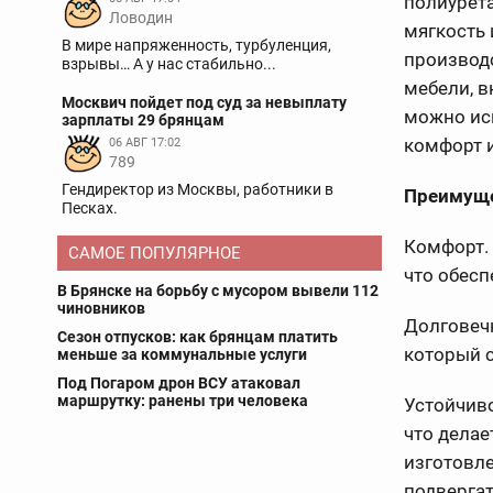
полиурет
Ловодин
мягкость 
В мире напряженность, турбуленция,
производ
взрывы… А у нас стабильно...
мебели, в
Москвич пойдет под суд за невыплату
можно ис
зарплаты 29 брянцам
комфорт 
06 АВГ 17:02
789
Гендиректор из Москвы, работники в
Преимуще
Песках.
Комфорт.
САМОЕ ПОПУЛЯРНОЕ
что обесп
В Брянске на борьбу с мусором вывели 112
чиновников
Долговеч
Сезон отпусков: как брянцам платить
который с
меньше за коммунальные услуги
Под Погаром дрон ВСУ атаковал
маршрутку: ранены три человека
Устойчиво
что делае
изготовл
подвергат