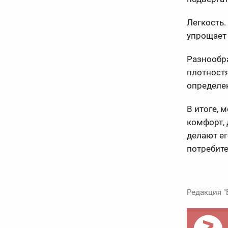
Легкость.
упрощает 
Разнообр
плотностя
определен
В итоге, 
комфорт,
делают е
потребит
Редакция "