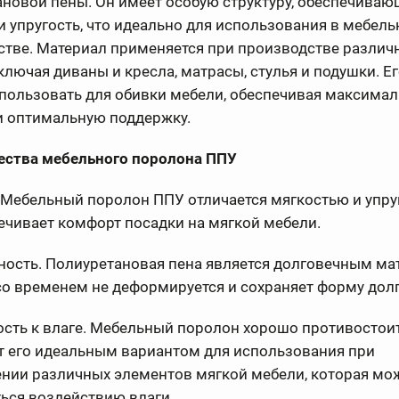
ановой пены. Он имеет особую структуру, обеспечива
и упругость, что идеально для использования в мебел
стве. Материал применяется при производстве различ
ключая диваны и кресла, матрасы, стулья и подушки. Е
пользовать для обивки мебели, обеспечивая максима
и оптимальную поддержку.
ства мебельного поролона ППУ
 Мебельный поролон ППУ отличается мягкостью и упру
ечивает комфорт посадки на мягкой мебели.
ность. Полиуретановая пена является долговечным ма
о временем не деформируется и сохраняет форму долг
сть к влаге. Мебельный поролон хорошо противостоит
т его идеальным вариантом для использования при
ении различных элементов мягкой мебели, которая мо
ься воздействию влаги.