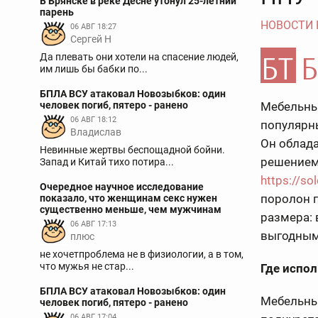
В Брянске в реке Десне утонул 25-летний
парень
НОВОСТИ
06 АВГ 18:27
Сергей Н
Да плевать они хотели на спасение людей,
им лишь бы бабки по...
БПЛА ВСУ атаковал Новозыбков: один
человек погиб, пятеро - ранено
Мебельны
06 АВГ 18:12
популярн
Владислав
Он облад
Невинные жертвы беспощадной бойни.
решением 
Запад и Китай тихо потира...
https://so
Очередное научное исследование
поролон 
показало, что женщинам секс нужен
существенно меньше, чем мужчинам
размера: 
06 АВГ 17:13
выгодным
плюс
не хочетпроблема не в физиологии, а в том,
что мужья не стар...
Где испо
БПЛА ВСУ атаковал Новозыбков: один
Мебельны
человек погиб, пятеро - ранено
06 АВГ 17:04