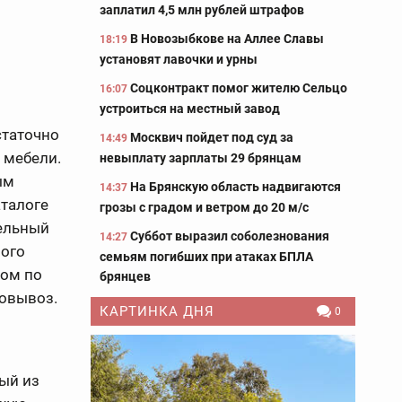
заплатил 4,5 млн рублей штрафов
В Новозыбкове на Аллее Славы
18:19
установят лавочки и урны
Соцконтракт помог жителю Сельцо
16:07
устроиться на местный завод
статочно
Москвич пойдет под суд за
14:49
 мебели.
невыплату зарплаты 29 брянцам
ым
На Брянскую область надвигаются
14:37
аталоге
грозы с градом и ветром до 20 м/с
ельный
Суббот выразил соболезнования
14:27
ного
семьям погибших при атаках БПЛА
том по
брянцев
мовывоз.
КАРТИНКА ДНЯ
0
ый из