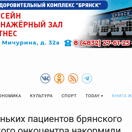
ОНОМИКА
КУЛЬТУРА
СПОРТ
TODAY
КНИГА 
ньких пациентов брянского
кого онкоцентра накормили