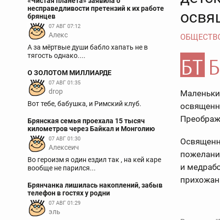
«Чистая планета» заявила о
несправедливости претензий к их работе
освя
брянцев
07 АВГ 07:12
Aлекс
ОБЩЕСТВ
А за мёртвые души бабло хапать не в
тягость однако....
О ЗОЛОТОМ МИЛЛИАРДЕ
07 АВГ 01:35
drop
Маленьки
Вот тебе, бабушка, и Римский клуб.
освященн
Преображ
Брянская семья проехала 15 тысяч
километров через Байкал и Монголию
07 АВГ 01:30
Освященн
Алексеич
пожелани
Во героизм я один ездил так , на кей каре
и медраб
вообще не парился...
прихожан
Брянчанка лишилась накоплений, забыв
телефон в гостях у родни
07 АВГ 01:29
эль