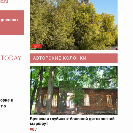
x.ru
е дневных
АВТОРСКИЕ КОЛОНКИ
а
орке в
т о
Брянская глубинка: большой дятьковский
маршрут
7