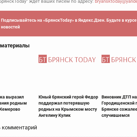
БрянскToday" ждет ваших писем по адресу:
bryansktoday@yande
Подписывайтесь на «БрянскToday» в Яндекс.Дзен. Будьте в курс
новостей
 материалы
ска выразил
Юный брянский герой Федор
Виновник ДТП н
ания родным
поддержал потерявшую
Городищенской г
 Кемерово
родных на Крымском мосту
Брянске сожалее
Ангелину Кулик
случившемся
 комментарий