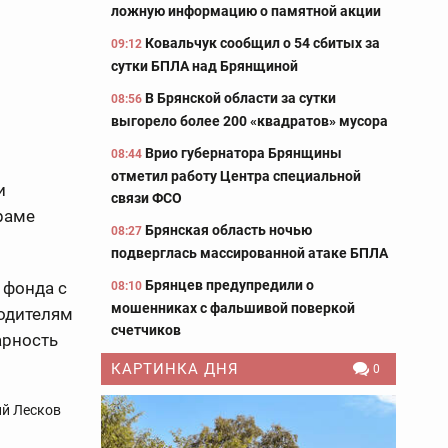
ложную информацию о памятной акции
Ковальчук сообщил о 54 сбитых за
09:12
сутки БПЛА над Брянщиной
В Брянской области за сутки
08:56
выгорело более 200 «квадратов» мусора
Врио губернатора Брянщины
08:44
отметил работу Центра специальной
и
связи ФСО
раме
Брянская область ночью
08:27
подверглась массированной атаке БПЛА
Брянцев предупредили о
 фонда с
08:10
мошенниках с фальшивой поверкой
одителям
счетчиков
арность
КАРТИНКА ДНЯ
0
ий Лесков