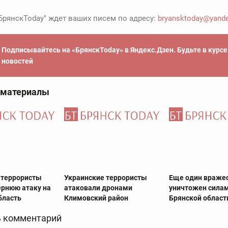
БрянскToday" ждет ваших писем по адресу:
bryansktoday@yande
Подписывайтесь на «БрянскToday» в Яндекс.Дзен. Будьте в курс
новостей
 материалы
 террористы
Украинские террористы
Еще один враже
ернюю атаку на
атаковали дронами
уничтожен сила
бласть
Климовский район
Брянской облас
 комментарий