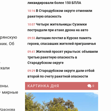
ликвидировали более 150 БПЛА
В Стародубском округе отменили
10:16
ракетную опасность
Четыре жительницы Суземки
10:07
пострадали при атаке дрона на авто
Брянскую
Антошин почтил в Курске память
09:55
ник. Об
героев, спасавших жителей приграничья
Жителей просят укрыться: объявили
09:41
третью ракетную опасность в
.
Стародубском округе
ехали
В Стародубском округе дали отбой
09:29
второй по счету ракетной опасности
оны.
КАРТИНКА ДНЯ
0
 – мирные
Краснова