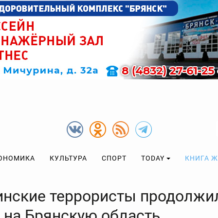
ОНОМИКА
КУЛЬТУРА
СПОРТ
TODAY
КНИГА 
инские террористы продолжи
у на Брянскую область