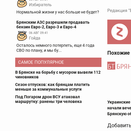
Избиратель
Редакция "
Нормальной жизни у нас больше не будет?
Брянским АЗС разрешили продавать
бензин Евро-2, Евро-3 и Евро-4
06 АВГ 09:41
Гойда
Осталось немного потерпеть, еще 4 года
СВО по плану, и мы бу...
Похожие
САМОЕ ПОПУЛЯРНОЕ
В Брянске на борьбу с мусором вывели 112
чиновников
Сезон отпусков: как брянцам платить
меньше за коммунальные услуги
Под Погаром дрон ВСУ атаковал
маршрутку: ранены три человека
Украинские
начали веч
Брянскую о
Добавить