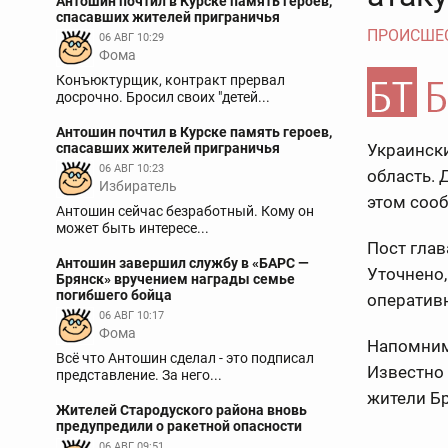
Антошин почтил в Курске память героев,
спасавших жителей приграничья
ПРОИСШЕ
06 АВГ 10:29
Фома
Конъюктурщик, контракт прервал
досрочно. Бросил своих "детей...
Антошин почтил в Курске память героев,
спасавших жителей приграничья
Украинск
06 АВГ 10:23
область. 
Избиратель
этом сооб
Антошин сейчас безработный. Кому он
может быть интересе...
Пост глав
Антошин завершил службу в «БАРС —
Уточнено,
Брянск» вручением награды семье
погибшего бойца
оператив
06 АВГ 10:17
Фома
Напомним
Всё что Антошин сделал - это подписал
Известно
представление. За него...
жители Бр
Жителей Стародуского района вновь
предупредили о ракетной опасности
06 АВГ 09:51