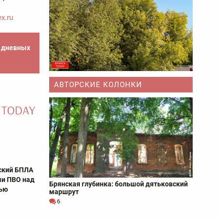
x.ru
е дневных
АВТОРСКИЕ КОЛОНКИ
ский БПЛА
ми ПВО над
Брянская глубинка: большой дятьковский
тью
маршрут
6