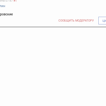
ЯНВ 07:47
#1
лин
еровские
СООБЩИТЬ МОДЕРАТОРУ
Ц