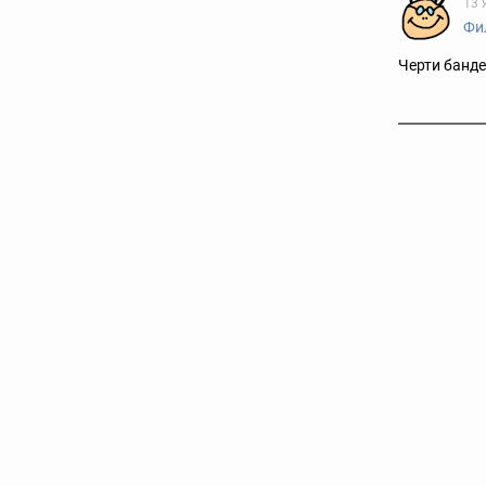
13 
Фи
Черти банд