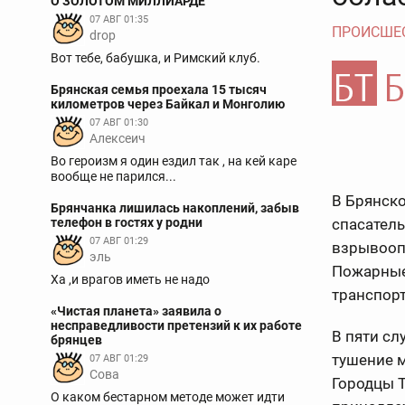
О ЗОЛОТОМ МИЛЛИАРДЕ
07 АВГ 01:35
ПРОИСШЕ
drop
Вот тебе, бабушка, и Римский клуб.
Брянская семья проехала 15 тысяч
километров через Байкал и Монголию
07 АВГ 01:30
Алексеич
Во героизм я один ездил так , на кей каре
вообще не парился...
В Брянско
Брянчанка лишилась накоплений, забыв
телефон в гостях у родни
спасател
07 АВГ 01:29
взрывооп
эль
Пожарные
Ха ,и врагов иметь не надо
транспор
«Чистая планета» заявила о
несправедливости претензий к их работе
В пяти с
брянцев
тушение 
07 АВГ 01:29
Сова
Городцы Т
О каком бестарном методе может идти