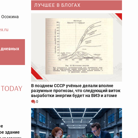
ЛУЧШЕЕ В БЛОГАХ
а Осокина
x.ru
е дневных
В позднем СССР учёные делали вполне
разумные прогнозы, что следующий виток
выработки энергии будет на ВИЭ и атоме
0
ее
ое здание