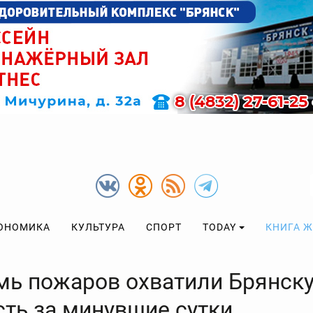
ОНОМИКА
КУЛЬТУРА
СПОРТ
TODAY
КНИГА 
мь пожаров охватили Брянск
сть за минувшие сутки