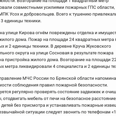
жности. Возгорание на площади 1 квадратный метр
овали совместными усилиями пожарных ГПС области,
МПК Усох и добровольцев. Всего к тушению привлекал
 3 единицы техники.
 на улице Кирова огнём повреждены отделка и имущес
жилого дома. Пожар на площади 24 квадратных метра
х и 2 единицы техники. В деревне Круча Жуковского
ьного округа на улице Сосновая в результате пожара
на пристройка жилого дома. Возгорание на площади 2
х метра ликвидировали 4 специалиста и 2 единицы т
управление МЧС России по Брянской области напомина
мости соблюдения правил пожарной безопасности.
ется регулярно проверять состояние задвижек и очи
 отодвигать мебель от печи на безопасное расстояние,
 детей без присмотра и устанавливать пожарные изве
езвычайной ситуации следует звонить по телефонам «