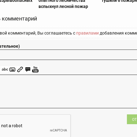
 взрывоопасных
опытного лесничества
тушили 6 пожар
вспыхнул лесной пожар
 комментарий
вой комментарий, Вы соглашаетесь с
правилами
добавления комме
ательное)
ОТ