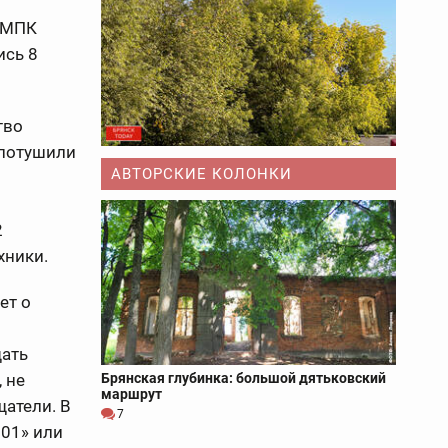
 МПК
ись 8
тво
 потушили
АВТОРСКИЕ КОЛОНКИ
2
ехники.
ет о
щать
 не
Брянская глубинка: большой дятьковский
маршрут
щатели. В
7
101» или