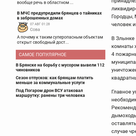
принадле
вообще речь в областном ...
ликвидир
В МЧС предупредили брянцев о тайниках
Городцы, 
в заброшенных домах
человек и
07 АВГ 01:28
Сова
А почему к таким суперопасным объектам
В Злынке
открыт свободный дост...
комнаты 
4 пожарны
САМОЕ ПОПУЛЯРНОЕ
муниципал
В Брянске на борьбу с мусором вывели 112
уничтоже
чиновников
квадратны
Сезон отпусков: как брянцам платить
меньше за коммунальные услуги
Под Погаром дрон ВСУ атаковал
Главное 
маршрутку: ранены три человека
необходи
Рекоменду
дымоходы,
оставлять
случае чр