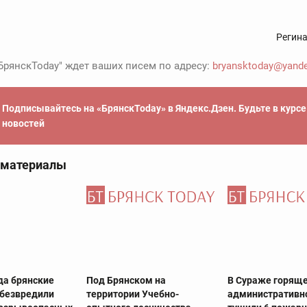
Регин
БрянскToday" ждет ваших писем по адресу:
bryansktoday@yande
Подписывайтесь на «БрянскToday» в Яндекс.Дзен. Будьте в курс
новостей
 материалы
да брянские
Под Брянском на
В Сураже горящ
обезвредили
территории Учебно-
административн