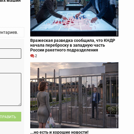
ных машин
нтариев.
Вражеская разведка сообщила, что КНДР
начала переброску в западную часть
России ракетного подразделения
2
ПРАВИТЬ
...но есть и хорошие новости!