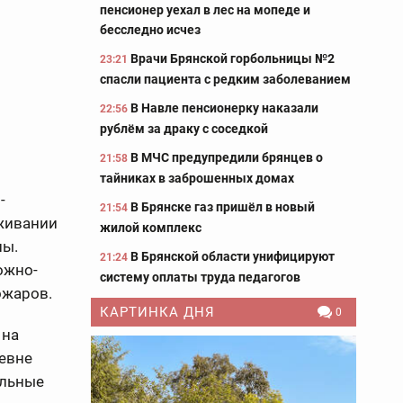
пенсионер уехал в лес на мопеде и
бесследно исчез
Врачи Брянской горбольницы №2
23:21
спасли пациента с редким заболеванием
В Навле пенсионерку наказали
22:56
рублём за драку с соседкой
В МЧС предупредили брянцев о
21:58
тайниках в заброшенных домах
-
В Брянске газ пришёл в новый
21:54
еживании
жилой комплекс
ны.
В Брянской области унифицируют
21:24
ожно-
систему оплаты труда педагогов
пожаров.
КАРТИНКА ДНЯ
0
 на
евне
ельные