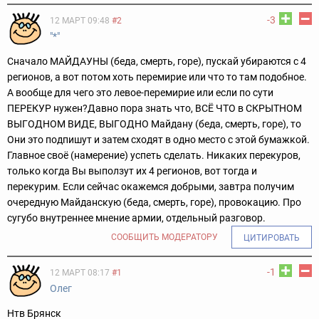
-3
12 МАРТ 09:48
#2
"*"
Сначало МАЙДАУНЫ (беда, смерть, горе), пускай убираются с 4
регионов, а вот потом хоть перемирие или что то там подобное.
А вообще для чего это левое-перемирие или если по сути
ПЕРЕКУР нужен?
Давно пора знать что, ВСЁ ЧТО в СКРЫТНОМ
ВЫГОДНОМ ВИДЕ, ВЫГОДНО Майдану (беда, смерть, горе), то
Они это подпишут и затем сходят в одно место с этой бумажкой.
Главное своё (намерение) успеть сделать.
Никаких перекуров,
только когда Вы выползут их 4 регионов, вот тогда и
перекурим.
Если сейчас окажемся добрыми, завтра получим
очередную Майданскую (беда, смерть, горе), провокацию.
Про
сугубо внутреннее мнение армии, отдельный разговор.
СООБЩИТЬ МОДЕРАТОРУ
ЦИТИРОВАТЬ
-1
12 МАРТ 08:17
#1
Олег
Нтв Брянск