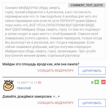
COMMENT_TEXT_QUOTE
Сначало МАЙДАУНЫ (беда, смерть,
горе), пускай убираются с 4 регионов, а вот потом хоть
перемирие или что то там подобное.А вообще для чего это
левое-перемирие или если по сути ПЕРЕКУР нужен?Давно
пора знать что, ВСЁ ЧТО в СКРЫТНОМ ВЫГОДНОМ ВИДЕ,
ВЫГОДНО Майдану (беда, смерть, горе), то Они это подпишут
и затем сходят в одно место с этой бумажкой. Главное своё
(намерение) успеть сделать. Никаких перекуров, только когда
Вы выползут их 4 регионов, вот тогда и перекурим. Если
сейчас окажемся добрыми, завтра получим очередную
Майданскую (беда, смерть, горе), провокацию. Про сугубо
внутреннее мнение армии, отдельный разговор.
Майдан это площадь вроде как, или она ожила?
СООБЩИТЬ МОДЕРАТОРУ
ЦИТИРОВАТЬ
0
12 МАРТ 10:13
#3
Николай
Давайте, дождёмся заморозки. <...>
СООБЩИТЬ МОДЕРАТОРУ
ЦИТИРОВАТЬ