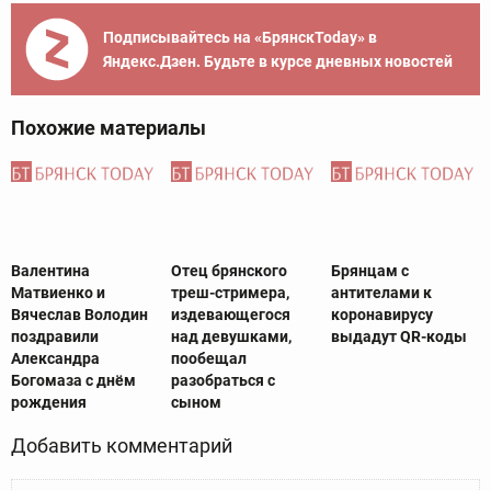
Подписывайтесь на «БрянскToday» в
Яндекс.Дзен. Будьте в курсе дневных новостей
Похожие материалы
Валентина
Отец брянского
Брянцам с
Матвиенко и
треш-стримера,
антителами к
Вячеслав Володин
издевающегося
коронавирусу
поздравили
над девушками,
выдадут QR-коды
Александра
пообещал
Богомаза с днём
разобраться с
рождения
сыном
Добавить комментарий