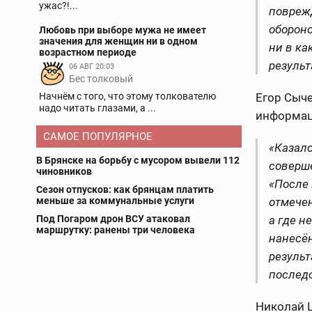
ужас?!...
повреж
обороно
Любовь при выборе мужа не имеет
значения для женщин ни в одном
ни в к
возрастном периоде
результ
06 АВГ 20:03
Бес толковый
Начнём с того, что этому толкователю
Егор Сыче
надо читать глазами, а ...
информа
САМОЕ ПОПУЛЯРНОЕ
«Казало
В Брянске на борьбу с мусором вывели 112
соверш
чиновников
«После 
Сезон отпусков: как брянцам платить
меньше за коммунальные услуги
отмечен
Под Погаром дрон ВСУ атаковал
а где н
маршрутку: ранены три человека
нанесён
результ
послед
Николай Ш