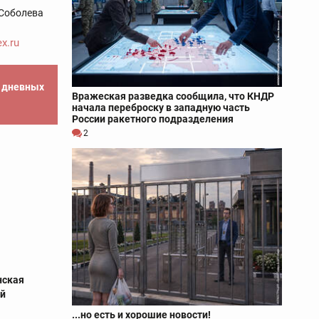
Соболева
x.ru
е дневных
Вражеская разведка сообщила, что КНДР
начала переброску в западную часть
России ракетного подразделения
2
р
нская
ей
...но есть и хорошие новости!