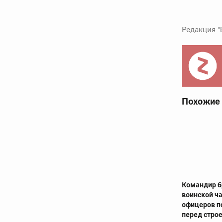
Редакция "
Похожие
Командир б
воинской ча
офицеров п
перед стро