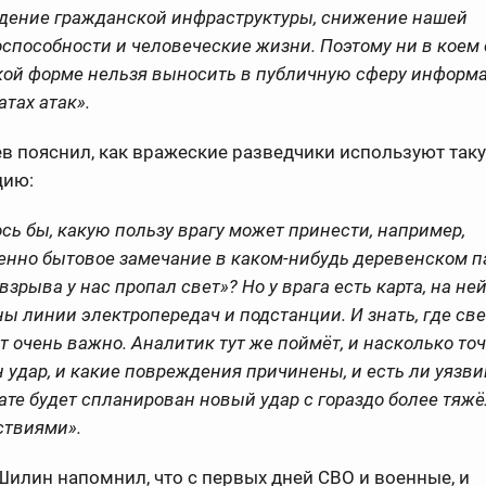
дение гражданской инфраструктуры, снижение нашей
способности и человеческие жизни. Поэтому ни в коем 
акой форме нельзя выносить в публичную сферу информ
атах атак».
в пояснил, как вражеские разведчики используют так
цию:
сь бы, какую пользу врагу может принести, например,
енно бытовое замечание в каком-нибудь деревенском п
взрыва у нас пропал свет»? Но у врага есть карта, на не
ы линии электропередач и подстанции. И знать, где све
ет очень важно. Аналитик тут же поймёт, и насколько то
 удар, и какие повреждения причинены, и есть ли уязви
ате будет спланирован новый удар с гораздо более тя
ствиями».
илин напомнил, что с первых дней СВО и военные, и