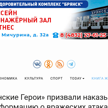
ОНОМИКА
КУЛЬТУРА
СПОРТ
TODAY
КНИГА 
нские Герои» призвали наказ
нформацию о вражеских атака