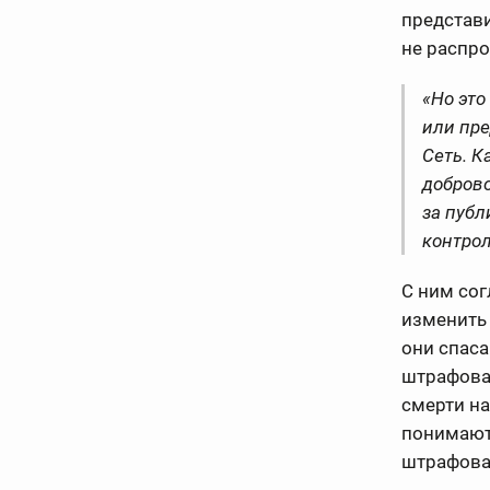
представи
не распро
«Но это
или пр
Сеть. К
добров
за пуб
контрол
С ним сог
изменить 
они спаса
штрафоват
смерти на
понимают,
штрафова