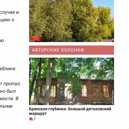
случае и
ацию о
ую
АВТОРСКИЕ КОЛОНКИ
аблике:
й
т пропал,
чно был
мости. В
жёлыми
Брянская глубинка: большой дятьковский
маршрут
7