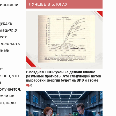
ризывали
ЛУЧШЕЕ В БЛОГАХ
дураки
рмацию в
аких
твенность
ивный
ут
В позднем СССР учёные делали вполне
ясно, что
разумные прогнозы, что следующий виток
выработки энергии будет на ВИЭ и атоме
и
0
олучается,
если не
ан, надо