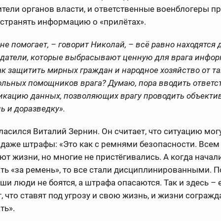
тели органов власти, и ответственные военблогеры п
странять информацию о «прилётах».
 не помогает, – говорит Николай, – всё равно находятся 
едатели, которые выбрасывают ценную для врага инфо
ак защитить мирных граждан и народное хозяйство от т
ольных помощников врага? Думаю, пора вводить ответс
ликацию данных, позволяющих врагу проводить объект
ь и доразведку».
ласился Виталий Зернин. Он считает, что ситуацию мог
даже штрафы: «Это как с ремнями безопасности. Всем 
ют жизни, но многие не пристёгивались. А когда начал
ь «за ремень», то все стали дисциплинированными. П
ши люди не боятся, а штрафа опасаются. Так и здесь – 
 что ставят под угрозу и свою жизнь, и жизни согражд
ть».