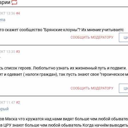
арии
ОКТ 13:36
#4
епа
то скажет сообщество "Брянские клоуны"? Их мнение учитываетс
СООБЩИТЬ МОДЕРАТОРУ
Ц
ОКТ 13:35
#3
г
сь список героев. Любопытно узнать их жизненный путь и подвиги. 
т и одевает ( налоги граждан), так пусть знают свое "героическое м
СООБЩИТЬ МОДЕРАТОРУ
Ц
ОКТ 11:47
#2
арый
ов Маска что кружатся над нами видят больше чем любой обывате
в ЦРУ знают больше чем любой обыватель Когда начнём выводить