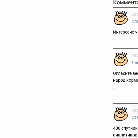
Коммент
08 
Кл
Интересно ч
08 
Лл
Огласите ве
народ корми
.
08 
Ст
400 спутник
аналитиков 