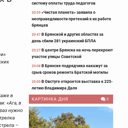
систему оплаты труда педагогов
«Чистая планета» заявила о
20:59
несправедливости претензий к их работе
брянцев
В Брянской и других областях за
20:47
день сбили 281 украинский БПЛА
В центре Брянска на ночь перекроют
20:27
ои»
участок улицы Советской
ских
В Брянске подрядчика накажут за
20:08
срыв сроков ремонта Братской могилы
В Овстуге откроется выставка к 225-
20:00
летию Владимира Даля
Даже в
КАРТИНКА ДНЯ
0
: «Ага, в
 раз нужно
стрелка
стрела –