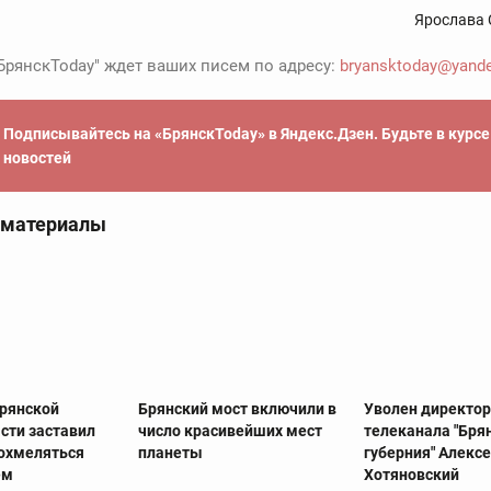
Ярослава 
БрянскToday" ждет ваших писем по адресу:
bryansktoday@yande
Подписывайтесь на «БрянскToday» в Яндекс.Дзен. Будьте в курс
новостей
 материалы
рянской
Брянский мост включили в
Уволен директо
сти заставил
число красивейших мест
телеканала "Бря
охмеляться
планеты
губерния" Алекс
ем
Хотяновский