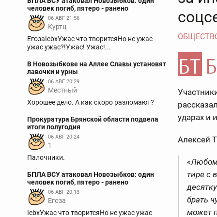
БПЛА ВСУ атаковал Новозыбков: один
человек погиб, пятеро - ранено
соцс
06 АВГ 21:56
Куртц
ОБЩЕСТВ
ЕгозаIebxУжас что творитсяНо не ужас
ужас ужас?!Ужас! Ужас!...
В Новозыбкове на Аллее Славы установят
лавочки и урны
06 АВГ 20:29
Местный
Участники
Хорошее дело. А как скоро разломают?
рассказа
ударах и 
Прокуратура Брянской области подвела
итоги полугодия
06 АВГ 20:24
Алексей Т
1
Палочники.
«Любому
тире с 
БПЛА ВСУ атаковал Новозыбков: один
человек погиб, пятеро - ранено
десятку
06 АВГ 20:13
брать ч
Егоза
может п
IebxУжас что творитсяНо не ужас ужас