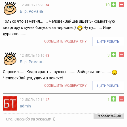
10
12 ИЮЛЬ 16:20
#4
Б. р. Романъ
Только что заметил....... ЧеловекЗайцев ищет 3- комнатную
квартиру с кучей бонусов за чирвонец?
Ну ну........ Ищи
дураков.......
СООБЩИТЬ МОДЕРАТОРУ
ЦИТИРОВАТЬ
3
12 ИЮЛЬ 16:16
#3
Б. р. Романъ
Спросил...... Квартиранты- нужны......... Зайцевы- нет........
ЧеловекЗайцев, удачи в поиске!
СООБЩИТЬ МОДЕРАТОРУ
ЦИТИРОВАТЬ
1
12 ИЮЛЬ 12:14
#2
admin
ЧеловекЗайцев
Ого! Спасибо за рекламу. ))