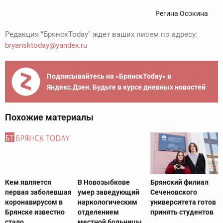
Регина Осокина
Редакция "БрянскToday" ждет ваших писем по адресу:
bryansktoday@yandex.ru
Подписывайтесь на «БрянскToday» в
Яндекс.Дзен. Будьте в курсе дневных новостей
Похожие материалы
Кем является
В Новозыбкове
Брянский филиал
первая заболевшая
умер заведующий
Сеченовского
коронавирусом в
наркологическим
университета готов
Брянске известно
отделением
принять студентов
стало
местной больницы