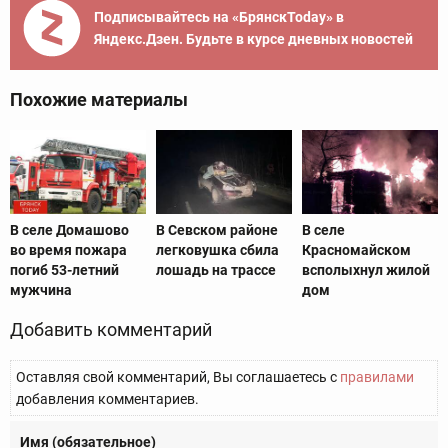
Подписывайтесь на «БрянскToday» в
Яндекс.Дзен. Будьте в курсе дневных новостей
Похожие материалы
В селе Домашово
В Севском районе
В селе
во время пожара
легковушка сбила
Красномайском
погиб 53-летний
лошадь на трассе
всполыхнул жилой
мужчина
дом
Добавить комментарий
Оставляя свой комментарий, Вы соглашаетесь с
правилами
добавления комментариев.
Имя (обязательное)