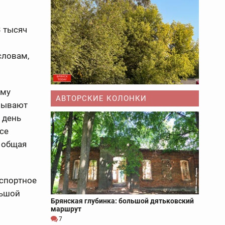
 тысяч
словам,
ему
АВТОРСКИЕ КОЛОНКИ
зывают
 день
се
 общая
нспортное
ьшой
Брянская глубинка: большой дятьковский
маршрут
7