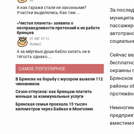
Ю
А как гаражи стали не законными?
За послед
Участки выделялись.Как там ...
муниципа
«Чистая планета» заявила о
пассажиро
несправедливости претензий к их работе
автотранс
брянцев
07 АВГ 07:12
социальн
Aлекс
А за мёртвые души бабло хапать не в
Сейчас ве
тягость однако....
бесплатн
САМОЕ ПОПУЛЯРНОЕ
окраины 
Брянское 
В Брянске на борьбу с мусором вывели 112
чиновников
районы о
Сезон отпусков: как брянцам платить
протяжён
меньше за коммунальные услуги
Брянская семья проехала 15 тысяч
Немногим 
километров через Байкал и Монголию
предприят
вместимо