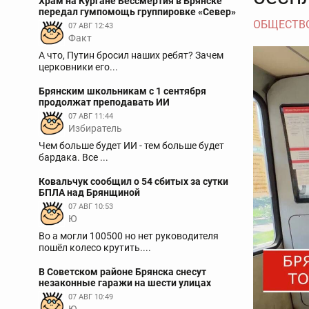
Храм на Кургане Бессмертия в Брянске
передал гумпомощь группировке «Север»
ОБЩЕСТВ
07 АВГ 12:43
Факт
А что, Путин бросил наших ребят? Зачем
церковники его...
Брянским школьникам с 1 сентября
продолжат преподавать ИИ
07 АВГ 11:44
Избиратель
Чем больше будет ИИ - тем больше будет
бардака. Все ...
Ковальчук сообщил о 54 сбитых за сутки
БПЛА над Брянщиной
07 АВГ 10:53
Ю
Во а могли 100500 но нет руководителя
пошёл колесо крутить....
В Советском районе Брянска снесут
незаконные гаражи на шести улицах
07 АВГ 10:49