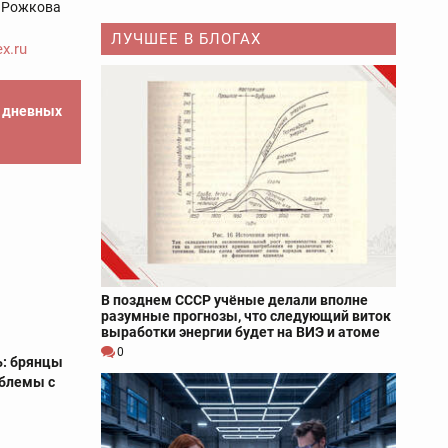
 Рожкова
ЛУЧШЕЕ В БЛОГАХ
x.ru
е дневных
В позднем СССР учёные делали вполне
разумные прогнозы, что следующий виток
выработки энергии будет на ВИЭ и атоме
0
ь: брянцы
облемы с