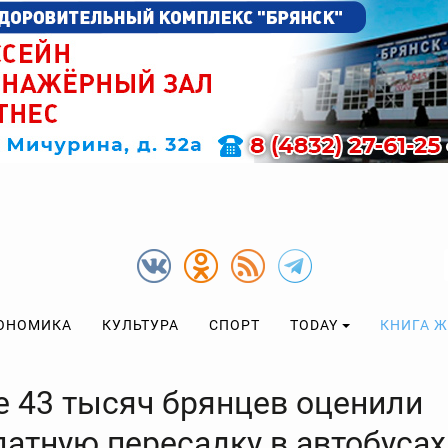
ОНОМИКА
КУЛЬТУРА
СПОРТ
TODAY
КНИГА 
е 43 тысяч брянцев оценили
латную пересадку в автобусах