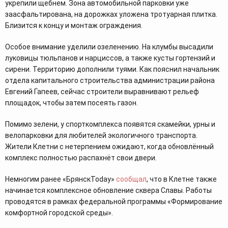
укрепили щебнем. Зона автомобильной парковки уже
заасфальтирована, на дорожках уложена тротуарная плитка.
Близится к концу и монтаж ограждения.
Особое внимание уделили озеленению. На клумбы высадили
луковицы тюльпанов и нарциссов, а также кусты гортензий и
сирени. Территорию дополнили туями. Как пояснил начальник
отдела капитального строительства администрации района
Евгений Гапеев, сейчас строители выравнивают рельеф
площадок, чтобы затем посеять газон.
Помимо зелени, у спорткомплекса появятся скамейки, урны и
велопарковки для любителей экологичного транспорта.
Жители Клетни с нетерпением ожидают, когда обновлённый
комплекс полностью распахнёт свои двери.
Немногим ранее «БрянскToday»
сообщал
, что в Клетне также
начинается комплексное обновление сквера Славы. Работы
проводятся в рамках федеральной программы «Формирование
комфортной городской среды».