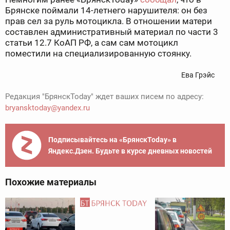
Брянске поймали 14-летнего нарушителя: он без
прав сел за руль мотоцикла. В отношении матери
составлен административный материал по части 3
статьи 12.7 КоАП РФ, а сам сам мотоцикл
поместили на специализированную стоянку.
Ева Грэйс
Редакция "БрянскToday" ждет ваших писем по адресу:
bryansktoday@yandex.ru
Подписывайтесь на «БрянскToday» в
Яндекс.Дзен. Будьте в курсе дневных новостей
Похожие материалы