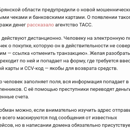
Брянской области предупредили о новой мошенническо
ыми чеками и банковскими картами. О появлении тако
кражи денег
рассказало
агентство ТАСС.
 действуют дистанционно. Человеку на электронную п
чек о покупке, которую он в действительности не сове
им — ссылка «отменить транзакцию». Желая разобрать
реходит по ней и попадает на форму, где требуется вве
й карты и CCV-код — якобы для возврата средств.
о человек заполняет поля, вся информация попадает в
енников. С её помощью преступники переводят деньги
енные счета.
обман можно, если внимательно изучить адрес отправ
 всего маскируются под сообщения от известных
йсов, но в написании домена обязательно присутству