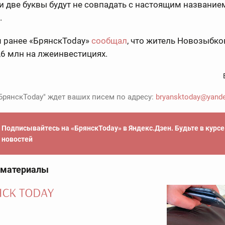
и две буквы будут не совпадать с настоящим название
.
 ранее «БрянскToday»
сообщал
, что житель Новозыбко
,6 млн на лжеинвестициях.
БрянскToday" ждет ваших писем по адресу:
bryansktoday@yande
Подписывайтесь на «БрянскToday» в Яндекс.Дзен. Будьте в курс
новостей
 материалы