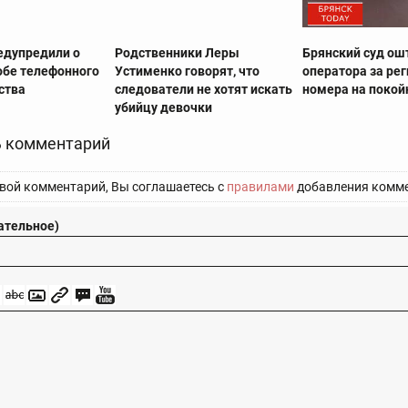
едупредили о
Родственники Леры
Брянский суд о
обе телефонного
Устименко говорят, что
оператора за ре
ства
следователи не хотят искать
номера на покой
убийцу девочки
 комментарий
вой комментарий, Вы соглашаетесь с
правилами
добавления комме
ательное)