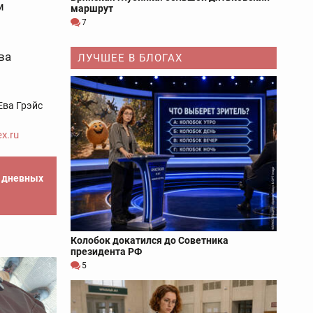
м
маршрут
7
ва
ЛУЧШЕЕ В БЛОГАХ
Ева Грэйс
x.ru
е дневных
Колобок докатился до Советника
президента РФ
5