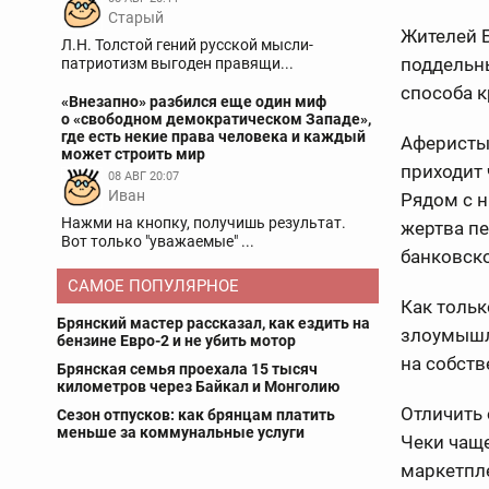
Старый
Жителей 
Л.Н. Толстой гений русской мысли-
поддельн
патриотизм выгоден правящи...
способа 
«Внезапно» разбился еще один миф
о «свободном демократическом Западе»,
где есть некие права человека и каждый
Аферисты
может строить мир
приходит 
08 АВГ 20:07
Иван
Рядом с н
Нажми на кнопку, получишь результат.
жертва пе
Вот только "уважаемые" ...
банковско
САМОЕ ПОПУЛЯРНОЕ
Как тольк
Брянский мастер рассказал, как ездить на
злоумышл
бензине Евро-2 и не убить мотор
на собств
Брянская семья проехала 15 тысяч
километров через Байкал и Монголию
Отличить 
Сезон отпусков: как брянцам платить
меньше за коммунальные услуги
Чеки чаще
маркетпле