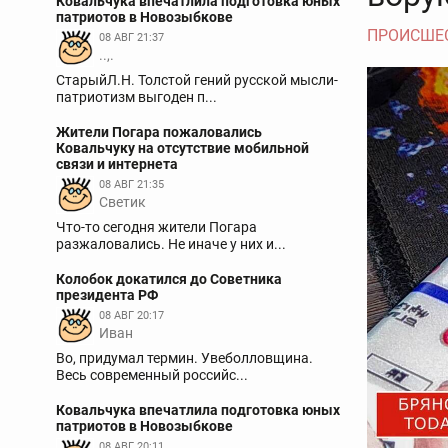
Ковальчука впечатлила подготовка юных
патриотов в Новозыбкове
ПРОИСШЕ
08 АВГ 21:37
..,.
СтарыйЛ.Н. Толстой гений русской мысли-
патриотизм выгоден п...
Жители Погара пожаловались
Ковальчуку на отсутствие мобильной
связи и интернета
08 АВГ 21:35
Светик
Что-то сегодня жители Погара
разжаловались. Не иначе у них и...
Колобок докатился до Советника
президента РФ
08 АВГ 20:17
Иван
Во, придумал термин. Увеболловщина.
Весь современный российс...
Ковальчука впечатлила подготовка юных
патриотов в Новозыбкове
08 АВГ 20:11