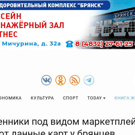
ОНОМИКА
КУЛЬТУРА
СПОРТ
TODAY
КНИГА 
нники под видом маркетпле
ют данные карт у брянцев