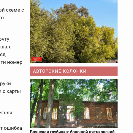
й схеме с
го
очту
ршал.
ся,
сти номер
АВТОРСКИЕ КОЛОНКИ
 руки
 с карты
ителя.
ет ошибка
Брянская глубинка: большой дятьковский