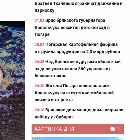
Братьев Ткачёвых ограничат движение и
парковку
Врио брянского губернатора
21:02
Ковальчука восхитил детский сад в
Погаре
Погарская картофельная фабрика
20:52
отгрузила продукции на 2,3 млрд рублей
Над Брянской и другими областями
20:45
за день уничтожили 360 украинских
беспилотников
Жители Погара пожаловались
20:30
Ковальчуку на отсутствие мобильной
связи и интернета
Брянские динамовцы дома вырвали
20:18
победу у «Сибири»
КАРТИНКА ДНЯ
0