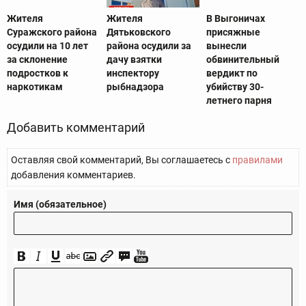
Жителя
Жителя
В Выгоничах
Суражского района
Дятьковского
присяжные
осудили на 10 лет
района осудили за
вынесли
за склонение
дачу взятки
обвинительный
подростков к
инспектору
вердикт по
наркотикам
рыбнадзора
убийству 30-
летнего парня
Добавить комментарий
Оставляя свой комментарий, Вы соглашаетесь с
правилами
добавления комментариев.
Имя (обязательное)