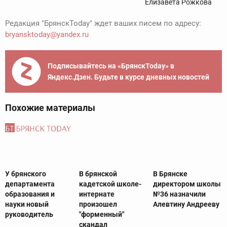
Елизавета Рожкова
Редакция "БрянскToday" ждет ваших писем по адресу:
bryansktoday@yandex.ru
Подписывайтесь на «БрянскToday» в
Яндекс.Дзен. Будьте в курсе дневных новостей
Похожие материалы
У брянского
В брянской
В Брянске
департамента
кадетской школе-
директором школы
образования и
интернате
№36 назначили
науки новый
произошел
Алевтину Андрееву
руководитель
"форменный"
скандал