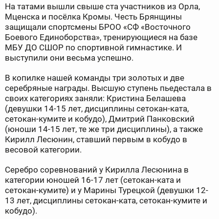
На татами вышли свыше ста участников из Орла,
Мценска и посёлка Кромы. Честь Брянщины
защищали спортсмены БРОО «СФ «Восточного
Боевого Единоборства», тренирующиеся на базе
МБУ ДО СШОР по спортивной гимнастике. И
выступили они весьма успешно.
В копилке нашей команды три золотых и две
серебряные награды. Высшую ступень пьедестала в
своих категориях заняли: Кристина Белашева
(девушки 14-15 лет, дисциплины сетокан-ката,
сетокан-кумите и кобудо), Дмитрий Панковский
(юноши 14-15 лет, те же три дисциплины), а также
Кирилл Лесюнин, ставший первым в кобудо в
весовой категории.
Серебро соревнований у Кирилла Лесюнина в
категории юношей 16-17 лет (сетокан-ката и
сетокан-кумите) и у Марины Турецкой (девушки 12-
13 лет, дисциплины сетокан-ката, сетокан-кумите и
кобудо).