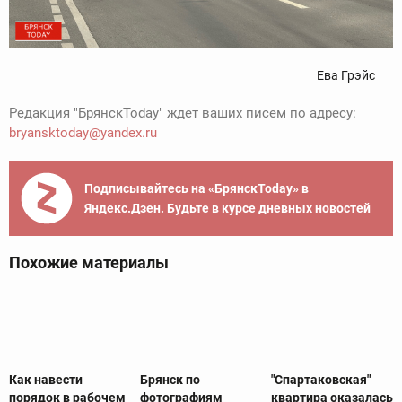
Ева Грэйс
Редакция "БрянскToday" ждет ваших писем по адресу:
bryansktoday@yandex.ru
Подписывайтесь на «БрянскToday» в
Яндекс.Дзен. Будьте в курсе дневных новостей
Похожие материалы
Как навести
Брянск по
"Спартаковская"
порядок в рабочем
фотографиям
квартира оказалась