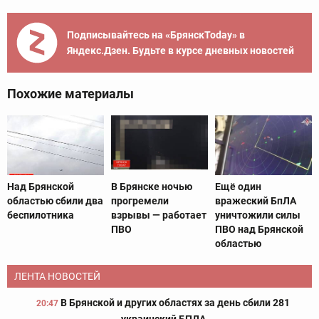
Подписывайтесь на «БрянскToday» в
Яндекс.Дзен. Будьте в курсе дневных новостей
Похожие материалы
Над Брянской
В Брянске ночью
Ещё один
областью сбили два
прогремели
вражеский БпЛА
беспилотника
взрывы — работает
уничтожили силы
ПВО
ПВО над Брянской
областью
ЛЕНТА НОВОСТЕЙ
В Брянской и других областях за день сбили 281
20:47