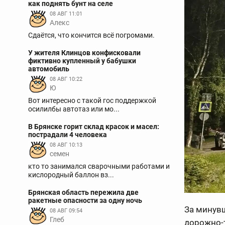
как поднять бунт на селе
08 АВГ 11:01
Aлекс
Сдаётся, что кончится всё погромами.
У жителя Клинцов конфисковали
фиктивно купленный у бабушки
автомобиль
08 АВГ 10:22
Ю
Вот интересно с такой гос поддержкой
осилилбы автотаз или мо...
В Брянске горит склад красок и масел:
пострадали 4 человека
08 АВГ 10:13
семен
кто то занимался сварочными работами и
кислородный баллон вз...
Брянская область пережила две
ракетные опасности за одну ночь
За минувш
08 АВГ 09:54
Глеб
дорожно-