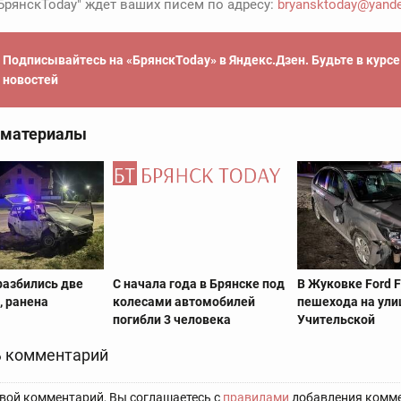
БрянскToday" ждет ваших писем по адресу:
bryansktoday@yande
Подписывайтесь на «БрянскToday» в Яндекс.Дзен. Будьте в курс
новостей
 материалы
разбились две
С начала года в Брянске под
В Жуковке Ford F
, ранена
колесами автомобилей
пешехода на ули
погибли 3 человека
Учительской
 комментарий
вой комментарий, Вы соглашаетесь с
правилами
добавления комме