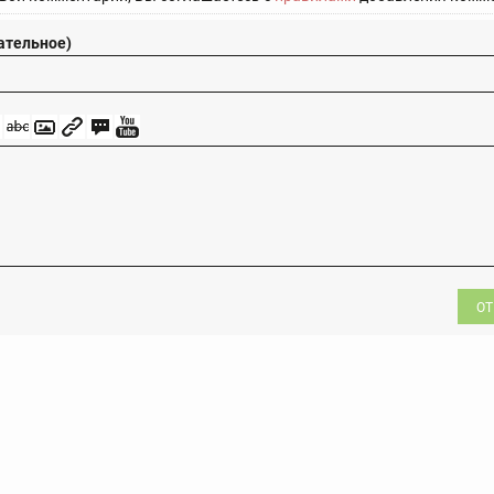
ательное)
ОТ