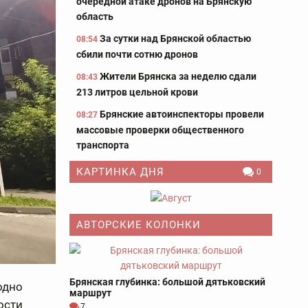
очередной атаке дронов на Брянскую
область
За сутки над Брянской областью
08:54
сбили почти сотню дронов
Жители Брянска за неделю сдали
08:43
213 литров цельной крови
Брянские автоинспекторы провели
08:27
массовые проверки общественного
транспорта
КАРТИНКА ДНЯ
0
АВТОРСКИЕ КОЛОНКИ
Брянская глубинка: большой дятьковский
одно
маршрут
ости
7