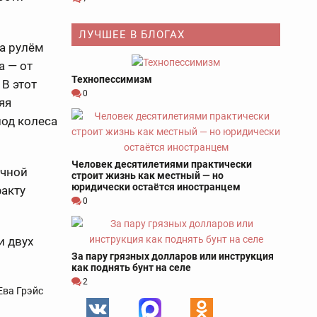
ЛУЧШЕЕ В БЛОГАХ
а рулём
а — от
Технопессимизм
В этот
0
яя
под колеса
Человек десятилетиями практически
ичной
строит жизнь как местный — но
юридически остаётся иностранцем
факту
0
и двух
За пару грязных долларов или инструкция
как поднять бунт на селе
2
Ева Грэйс