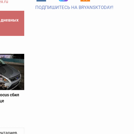
x.ru
ПОДПИШИТЕСЬ НА BRYANSKTODAY!
е дневных
ocus сбил
це
нтариев.