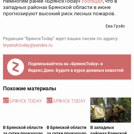
Немногим ранее «БрянскToday»
сообщал
, что в
западных районах Брянской области в июне
прогнозируют высокий риск лесных пожаров.
Ева Грэйс
Редакция "БрянскToday" ждет ваших писем по адресу:
bryansktoday@yandex.ru
Подписывайтесь на «БрянскToday» в
Яндекс.Дзен. Будьте в курсе дневных новостей
Похожие материалы
В Брянской области
В Брянской области
В западных
за сутки произошло
за сутки произошло
районах Брянской