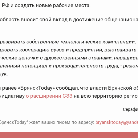
 РФ и создать новые рабочие места.
 область вносит свой вклад в достижение общенацион
 развивать собственные технологические компетенции,
ировать кооперацию вузов и предприятий, выстраивать
ические цепочки с дружественными странами, наращив
ленный потенциал и производительность труда, - резю
ук.
ранее «БрянскToday» сообщал, что власти Брянской о
инициативу
о расширении СЭЗ
на всю территорию регио
Серафи
БрянскToday" ждет ваших писем по адресу:
bryansktoday@yande