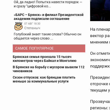
Ой, да ладно! Попытка навести порядок —
и сразу "цифровой ко...
«БАРС – Брянск» и филиал Президентской
академии подписали соглашение
07 АВГ 18:30
Степаныч
На плена
Голубокий знает такие слова? Обычно он
вектор ра
общается через слово ...
мнением п
САМОЕ ПОПУЛЯРНОЕ
Он отмети
Брянская семья проехала 15 тысяч
экономиче
километров через Байкал и Монголию
поддержка
В Брянске на борьбу с мусором вывели 112
чиновников
Президент
Сезон отпусков: как брянцам платить
меньше за коммунальные услуги
отсрочке 
текущем у
Прозвуча
регионы: 