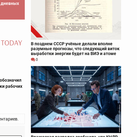
е дневных
В позднем СССР учёные делали вполне
разумные прогнозы, что следующий виток
выработки энергии будет на ВИЭ и атоме
0
 обозначил
ки рабочих
нтариев.