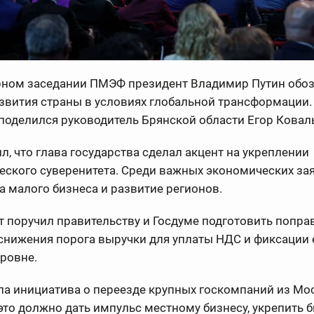
рном заседании ПМЭФ президент Владимир Путин обо
звития страны в условиях глобальной трансформации.
оделился руководитель Брянской области Егор Коваль
л, что глава государства сделал акцент на укреплении
ского суверенитета. Среди важных экономических зая
 малого бизнеса и развитие регионов.
 поручил правительству и Госдуме подготовить попра
снижения порога выручки для уплаты НДС и фиксации 
ровне.
ла инициатива о переезде крупных госкомпаний из Мо
это должно дать импульс местному бизнесу, укрепить