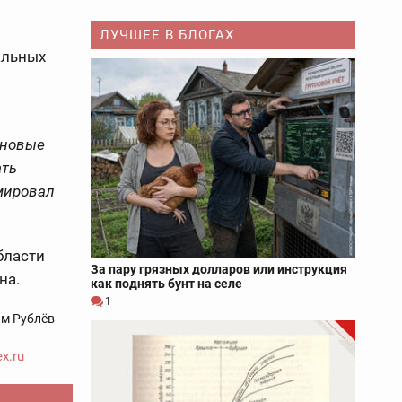
ЛУЧШЕЕ В БЛОГАХ
альных
 новые
ать
мировал
бласти
За пару грязных долларов или инструкция
на.
как поднять бунт на селе
1
м Рублёв
x.ru