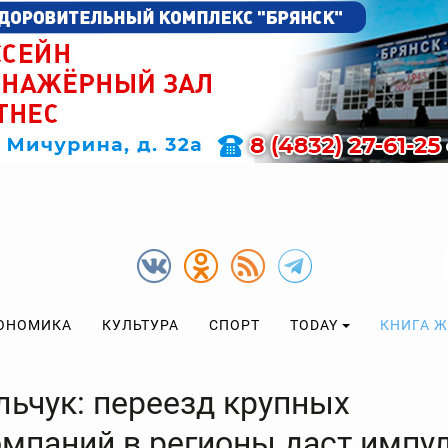
ОНОМИКА
КУЛЬТУРА
СПОРТ
TODAY
КНИГА 
льчук: переезд крупных
омпаний в регионы даст импу