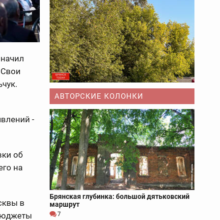
значил
 Свои
чук.
АВТОРСКИЕ КОЛОНКИ
влений -
вки об
его на
Брянская глубинка: большой дятьковский
сквы в
маршрут
 бюджеты
7