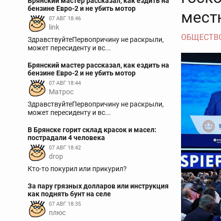
Брянский мастер рассказал, как ездить на
бензине Евро-2 и не убить мотор
мест
07 АВГ 18:46
link
ОБЩЕСТВ
ЗдравствуйтеПервопричину не раскрыли,
может пересиденту и вс...
Брянский мастер рассказал, как ездить на
бензине Евро-2 и не убить мотор
07 АВГ 18:44
Матрос
ЗдравствуйтеПервопричину не раскрыли,
может пересиденту и вс...
В Брянске горит склад красок и масел:
пострадали 4 человека
07 АВГ 18:42
drop
Кто-то покурил или прикурил?
За пару грязных долларов или инструкция
как поднять бунт на селе
07 АВГ 18:35
плюс