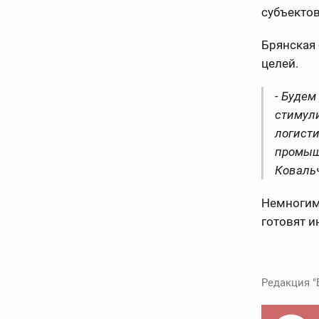
субъектов
Брянская
целей.
- Будем
стимул
логист
промыш
Ковальч
Немногим 
готовят 
Редакция "