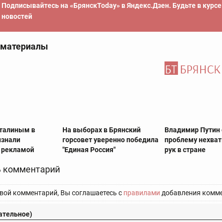
Подписывайтесь на «БрянскToday» в Яндекс.Дзен. Будьте в курс
новостей
 материалы
Сталиным в
На выборах в Брянский
Владимир Путин
изнали
горсовет уверенно победила
проблему нехват
 рекламой
"Единая Россия"
рук в стране
 комментарий
вой комментарий, Вы соглашаетесь с
правилами
добавления комме
ательное)