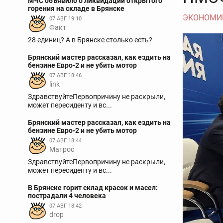
МЧС объявило о ликвидации открытого
горения на складе в Брянске
ЭКОНОМИ
07 АВГ 19:10
Факт
28 единиц? А в Брянске столько есть?
Брянский мастер рассказал, как ездить на
бензине Евро-2 и не убить мотор
07 АВГ 18:46
link
ЗдравствуйтеПервопричину не раскрыли,
может пересиденту и вс...
Брянский мастер рассказал, как ездить на
бензине Евро-2 и не убить мотор
07 АВГ 18:44
Матрос
ЗдравствуйтеПервопричину не раскрыли,
может пересиденту и вс...
В Брянске горит склад красок и масел:
пострадали 4 человека
07 АВГ 18:42
drop