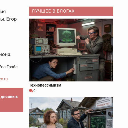
тия
ЛУЧШЕЕ В БЛОГАХ
ы. Егор
иона.
Ева Грэйс
x.ru
Технопессимизм
0
е дневных