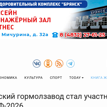
ОНОМИКА
КУЛЬТУРА
СПОРТ
TODAY
КНИГА 
ский гормолзавод стал участ
-2026