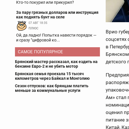
Кто-то покурил или прикурил?
За пару грязных долларов или инструкция
как поднять бунт на селе
07 АВГ 18:35
плюс
Врио губе
Ой, да ладно! Попытка навести порядок —
соцсетях
и сразу "цифровой ко...
в Петерб
САМОЕ ПОПУЛЯРНОЕ
Брянском
детского 
Брянский мастер рассказал, как ездить на
бензине Евро-2 и не убить мотор
Брянская семья проехала 15 тысяч
Предприят
километров через Байкал и Монголию
распоряж
Сезон отпусков: как брянцам платить
упаковочн
меньше за коммунальные услуги
Ам» стал 
номинаци
оценил пр
питание з
Китай, Ка