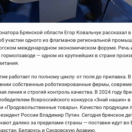
рнатора Брянской области Егор Ковальчук рассказал в
 об участии одного из флагманов региональной промы
ургском международном экономическом форуме. Речь 
 гормолзаводе — одном из крупнейших в стране произ
питания.
ие работает по полному циклу: от поля до прилавка. В
ении собственные роботизированные фермы, совреме
ая линия и строгий контроль качества. В 2024 году бре
победителем Всероссийского конкурса «Знай наших» в
и «Продовольственные товары». Качество продукции 
езидент России Владимир Путин. Сегодня брянское де
нают далеко за пределами страны — поставки идут во 
захстан, Беларусь и Саудовскую Аравию.