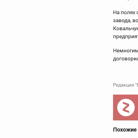
На полях
завода, 
Ковальчук
предприят
Немногим
договори
Редакция "
Похожие