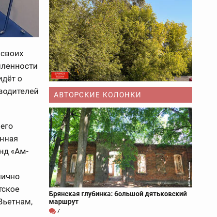
 своих
шленности
идёт о
водителей
АВТОРСКИЕ КОЛОНКИ
 его
нная
нд «Ам-
лично
тское
Брянская глубинка: большой дятьковский
Вьетнам,
маршрут
7