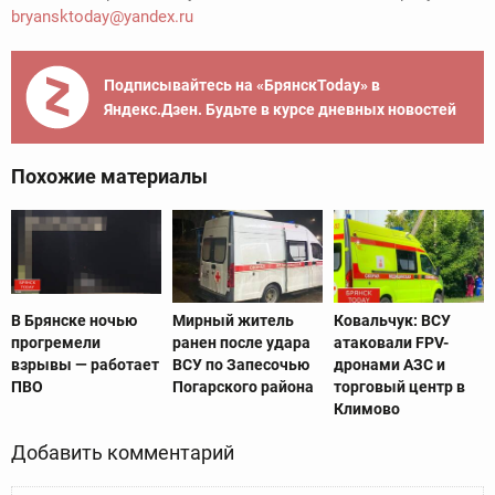
bryansktoday@yandex.ru
Подписывайтесь на «БрянскToday» в
Яндекс.Дзен. Будьте в курсе дневных новостей
Похожие материалы
В Брянске ночью
Мирный житель
Ковальчук: ВСУ
прогремели
ранен после удара
атаковали FPV-
взрывы — работает
ВСУ по Запесочью
дронами АЗС и
ПВО
Погарского района
торговый центр в
Климово
Добавить комментарий