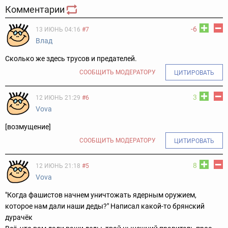
Комментарии
-6
13 ИЮНЬ 04:16
#7
Влад
Сколько же здесь трусов и предателей.
СООБЩИТЬ МОДЕРАТОРУ
ЦИТИРОВАТЬ
3
12 ИЮНЬ 21:29
#6
Vova
[возмущение]
СООБЩИТЬ МОДЕРАТОРУ
ЦИТИРОВАТЬ
8
12 ИЮНЬ 21:18
#5
Vova
"Когда фашистов начнем уничтожать ядерным оружием,
которое нам дали наши деды?" Написал какой-то брянский
дурачёк