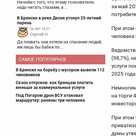
Начнём с того, что этому толкователю
за май 20
надо читать глазами, а ...
потребите
В Брянске в реке Десне утонул 25-летний
парень
При этом 
06 АВГ 18:27
Сергей Н
человека 
Да плевать они хотели на спасение людей,
им лишь бы бабки по...
Ведомств
(98,7%), 
САМОЕ ПОПУЛЯРНОЕ
услуги по
В Брянске на борьбу с мусором вывели 112
2025 года
чиновников
Сезон отпусков: как брянцам платить
Немногим
меньше за коммунальные услуги
на торги 
Под Погаром дрон ВСУ атаковал
маршрутку: ранены три человека
инвесторо
При этом 
приватиза
думы утве