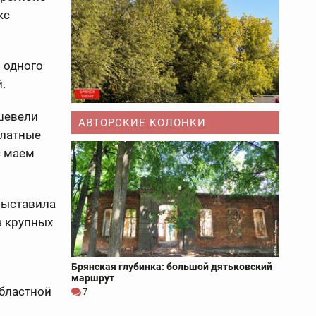
кс
 одного
.
шевели
АВТОРСКИЕ КОЛОНКИ
платные
с маем
 выставила
а крупных
Брянская глубинка: большой дятьковский
маршрут
областной
7