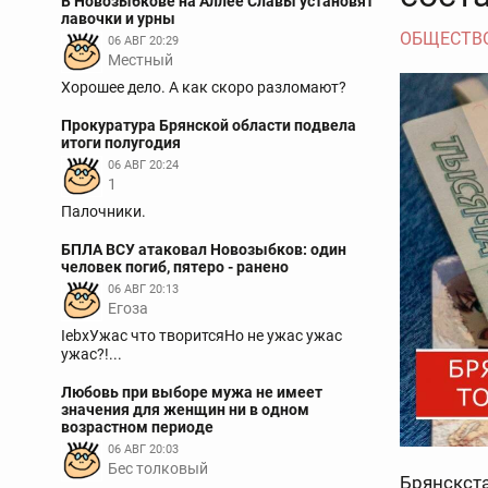
В Новозыбкове на Аллее Славы установят
лавочки и урны
ОБЩЕСТВ
06 АВГ 20:29
Местный
Хорошее дело. А как скоро разломают?
Прокуратура Брянской области подвела
итоги полугодия
06 АВГ 20:24
1
Палочники.
БПЛА ВСУ атаковал Новозыбков: один
человек погиб, пятеро - ранено
06 АВГ 20:13
Егоза
IebxУжас что творитсяНо не ужас ужас
ужас?!...
Любовь при выборе мужа не имеет
значения для женщин ни в одном
возрастном периоде
06 АВГ 20:03
Бес толковый
Брянскста