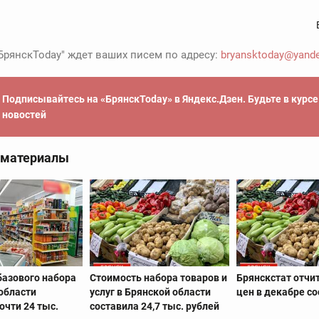
БрянскToday" ждет ваших писем по адресу:
bryansktoday@yande
Подписывайтесь на «БрянскToday» в Яндекс.Дзен. Будьте в курс
новостей
 материалы
базового набора
Стоимость набора товаров и
Брянскстат отчит
области
услуг в Брянской области
цен в декабре со
очти 24 тыс.
составила 24,7 тыс. рублей