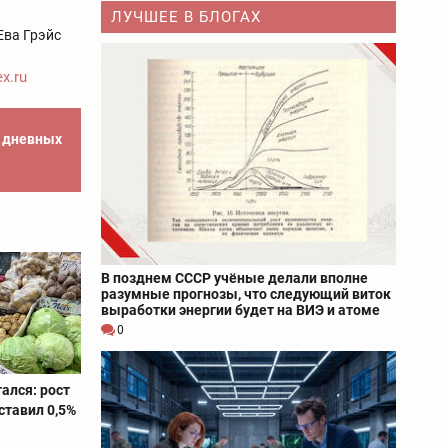
ЛУЧШЕЕ В БЛОГАХ
Ева Грэйс
x.ru
е дневных
В позднем СССР учёные делали вполне
разумные прогнозы, что следующий виток
выработки энергии будет на ВИЭ и атоме
0
ался: рост
ставил 0,5%