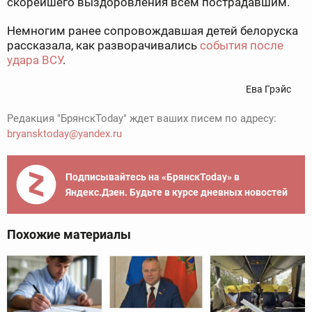
скорейшего выздоровления всем пострадавшим.
Немногим ранее сопровождавшая детей белоруска
рассказала, как разворачивались
события после
удара ВСУ
.
Ева Грэйс
Редакция "БрянскToday" ждет ваших писем по адресу:
bryansktoday@yandex.ru
Подписывайтесь на «БрянскToday» в
Яндекс.Дзен. Будьте в курсе дневных новостей
Похожие материалы