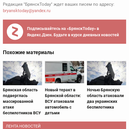
Редакция "БрянскToday" ждет ваших писем по адресу:
bryansktoday@yandex.ru
Подписывайтесь на «БрянскToday» в
Яндекс.Дзен. Будьте в курсе дневных новостей
Похожие материалы
Брянская область
Новый теракт в
Ночью Брянскую
подверглась
Брянской области:
область атаковали
массированной
ВСУ атаковали
два украинских
атаке
автомобиль с
беспилотника
беспилотников ВСУ
детьми
ЛЕНТА НОВОСТЕЙ