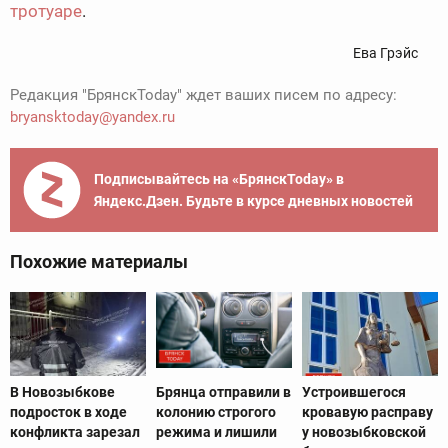
тротуаре
.
Ева Грэйс
Редакция "БрянскToday" ждет ваших писем по адресу:
bryansktoday@yandex.ru
Подписывайтесь на «БрянскToday» в
Яндекс.Дзен. Будьте в курсе дневных новостей
Похожие материалы
В Новозыбкове
Брянца отправили в
Устроившегося
подросток в ходе
колонию строгого
кровавую расправу
конфликта зарезал
режима и лишили
у новозыбковской