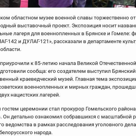
ском областном музее военной славы торжественно о
одный выставочный проект. Экспозиция носит назван
ьные лагеря для военнопленных в Брянске и Гомеле: 
АГ-142 и ДУЛАГ-121», рассказали в департаменте куль
области.
приурочили к 85-летию начала Великой Отечественной
дготовили сообща: его создателем выступил Брянский
венный краеведческий музей. Главная тема экспозици
 советских военнопленных и мирных граждан, прошедш
двух нацистских лагерей.
гостем церемонии стал прокурор Гомельского района 
. Он детально ознакомил собравшихся с масштабной 
о ведомства в рамках расследования уголовного дела
белорусского народа.