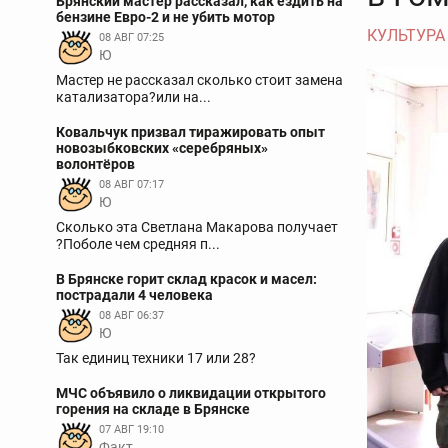
Брянский мастер рассказал, как ездить на
бензине Евро-2 и не убить мотор
КУЛЬТУРА
08 АВГ 07:25
Ю
Мастер не рассказал сколько стоит замена
катализатора?или на...
Ковальчук призвал тиражировать опыт
новозыбковских «серебряных»
волонтёров
08 АВГ 07:17
Ю
Сколько эта Светлана Макарова получает
?Поболе чем средняя п...
В Брянске горит склад красок и масел:
пострадали 4 человека
08 АВГ 06:37
Ю
Так единиц техники 17 или 28?
МЧС объявило о ликвидации открытого
горения на складе в Брянске
07 АВГ 19:10
Факт