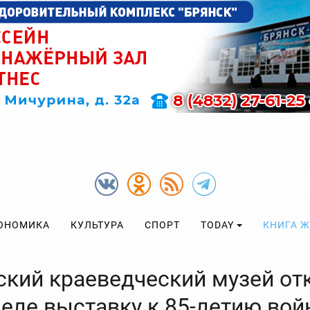
ОНОМИКА
КУЛЬТУРА
СПОРТ
TODAY
КНИГА 
ский краеведческий музей от
меле выставку к 85-летию во