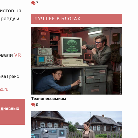
7
истов на
правду и
ЛУЧШЕЕ В БЛОГАХ
товали
VR-
Ева Грэйс
x.ru
Технопессимизм
0
е дневных