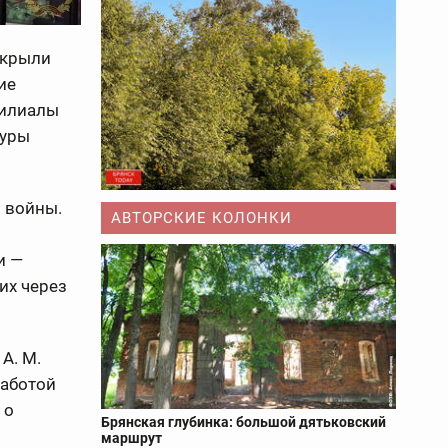
ткрыли
ие
филиалы
туры
 войны.
АВТОРСКИЕ КОЛОНКИ
и —
их через
А. М.
работой
 о
Брянская глубинка: большой дятьковский
маршрут