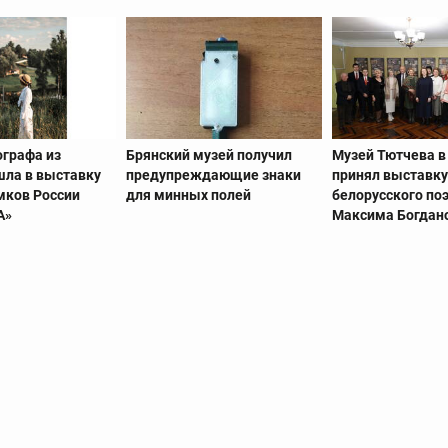
ографа из
Брянский музей получил
Музей Тютчева в
шла в выставку
предупреждающие знаки
принял выставк
мков России
для минных полей
белорусского по
А»
Максима Богдан