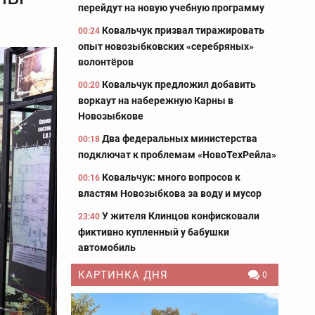
перейдут на новую учебную программу
Ковальчук призвал тиражировать
00:24
опыт новозыбковских «серебряных»
волонтёров
Ковальчук предложил добавить
00:20
воркаут на набережную Карны в
Новозыбкове
Два федеральных министерства
00:18
подключат к проблемам «НовоТехРейла»
Ковальчук: много вопросов к
00:16
властям Новозыбкова за воду и мусор
У жителя Клинцов конфисковали
23:40
фиктивно купленный у бабушки
автомобиль
КАРТИНКА ДНЯ
0