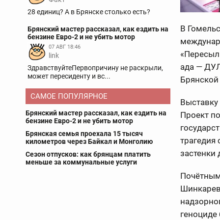
28 единиц? А в Брянске столько есть?
В Гомель
Брянский мастер рассказал, как ездить на
бензине Евро-2 и не убить мотор
междунар
07 АВГ 18:46
«Пересыл
link
ада — ДУЛ
ЗдравствуйтеПервопричину не раскрыли,
может пересиденту и вс...
Брянской 
САМОЕ ПОПУЛЯРНОЕ
Выставку 
Брянский мастер рассказал, как ездить на
Проект по
бензине Евро-2 и не убить мотор
государст
Брянская семья проехала 15 тысяч
трагедия
километров через Байкал и Монголию
застенки 
Сезон отпусков: как брянцам платить
меньше за коммунальные услуги
Почётным 
Шинкарев
надзорног
геноциде 