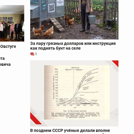
За пару грязных долларов или инструкция
 Овстуге
как поднять бунт на селе
у
1
эта
овича
В позднем СССР учёные делали вполне