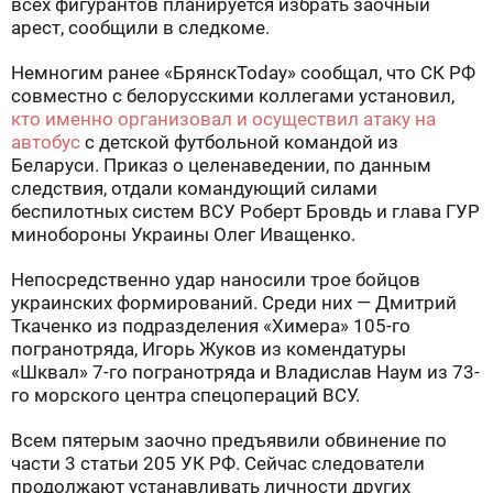
всех фигурантов планируется избрать заочный
арест, сообщили в следкоме.
Немногим ранее «БрянскToday» сообщал, что СК РФ
совместно с белорусскими коллегами установил,
кто именно организовал и осуществил атаку на
автобус
с детской футбольной командой из
Беларуси. Приказ о целенаведении, по данным
следствия, отдали командующий силами
беспилотных систем ВСУ Роберт Бровдь и глава ГУР
минобороны Украины Олег Иващенко.
Непосредственно удар наносили трое бойцов
украинских формирований. Среди них — Дмитрий
Ткаченко из подразделения «Химера» 105-го
погранотряда, Игорь Жуков из комендатуры
«Шквал» 7-го погранотряда и Владислав Наум из 73-
го морского центра спецопераций ВСУ.
Всем пятерым заочно предъявили обвинение по
части 3 статьи 205 УК РФ. Сейчас следователи
продолжают устанавливать личности других