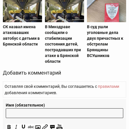
СК назвал имена
В Минздраве
В суд ушли
атаковавших
сообщили о
уголовные дела
автобус с детьми в
стабилизации
двух причастных к
Брянской области
состояния детей,
обстрелам
пострадавших при
Брянщины
атаке в Брянской
ВСУшников
области
Добавить комментарий
Оставляя свой комментарий, Вы соглашаетесь с
правилами
добавления комментариев.
Имя (обязательное)